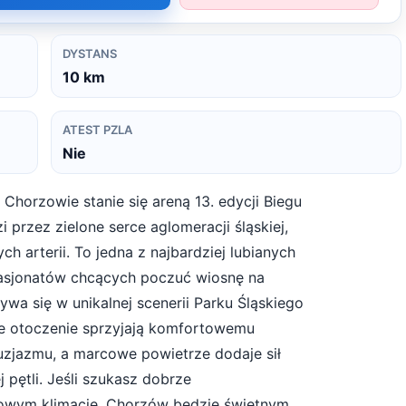
DYSTANS
10
km
ATEST PZLA
Nie
Chorzowie stanie się areną 13. edycji Biegu
przez zielone serce aglomeracji śląskiej,
h arterii. To jedna z najbardziej lubianych
pasjonatów chcących poczuć wiosnę na
a się w unikalnej scenerii Parku Śląskiego
alne otoczenie sprzyjają komfortowemu
tuzjazmu, a marcowe powietrze dodaje sił
pętli. Jeśli szukasz dobrze
owym klimacie, Chorzów będzie świetnym