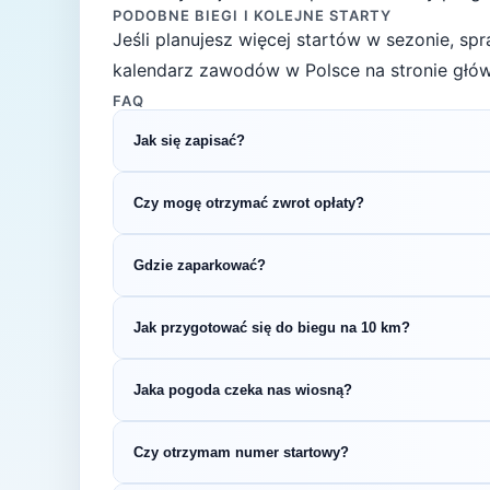
PODOBNE BIEGI I KOLEJNE STARTY
Jeśli planujesz więcej startów w sezonie, s
kalendarz zawodów w Polsce na stronie głów
FAQ
Jak się zapisać?
Kliknij przycisk „Zapisz się na bieg" po prawe
Czy mogę otrzymać zwrot opłaty?
rejestracyjnym.
Zasady zwrotu ustala organizator – sprawdź re
Gdzie zaparkować?
Zazwyczaj dostępne są parkingi w pobliżu star
Jak przygotować się do biegu na 10 km?
organizatora.
Regularny trening przez 4–6 tygodni pozwoli 
Jaka pogoda czeka nas wiosną?
treningi tygodniowo i zadbaj o co najmniej jed
Wiosną (temperatury 8-15°C) przygotuj się n
Czy otrzymam numer startowy?
wybierz strój warstwowy.