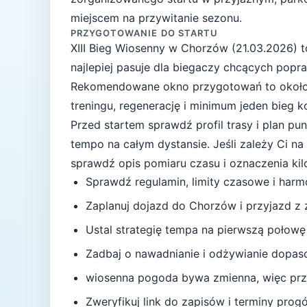
miejscem na przywitanie sezonu.
PRZYGOTOWANIE DO STARTU
XIII Bieg Wiosenny
w
Chorzów
(
21.03.2026
) 
najlepiej pasuje
dla biegaczy chcących popr
Rekomendowane okno przygotowań to okoł
treningu, regenerację i minimum jeden bieg 
Przed startem sprawdź profil trasy i plan p
tempo na całym dystansie.
Jeśli zależy Ci n
sprawdź opis pomiaru czasu i oznaczenia ki
Sprawdź regulamin, limity czasowe i har
Zaplanuj dojazd do
Chorzów
i przyjazd z
Ustal strategię tempa na pierwszą połowę
Zadbaj o nawadnianie i odżywianie dopas
wiosenna pogoda bywa zmienna, więc przy
Zweryfikuj link do zapisów i terminy progów