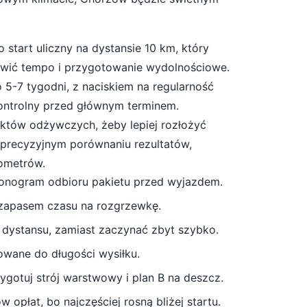
to start
uliczny
na dystansie
10
km, który
awić tempo i przygotowanie wydolnościowe
.
o
5-7 tygodni
, z naciskiem na regularność
kontrolny przed głównym terminem.
unktów odżywczych, żeby lepiej rozłożyć
a precyzyjnym porównaniu rezultatów,
lometrów.
monogram odbioru pakietu przed wyjazdem.
 zapasem czasu na rozgrzewkę.
 dystansu, zamiast zaczynać zbyt szybko.
owane do długości wysiłku.
gotuj strój warstwowy i plan B na deszcz
.
 opłat, bo najczęściej rosną bliżej startu.