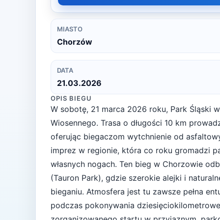
MIASTO
Chorzów
DATA
21.03.2026
OPIS BIEGU
W sobotę, 21 marca 2026 roku, Park Śląski w 
Wiosennego. Trasa o długości 10 km prowadzi 
oferując biegaczom wytchnienie od asfaltowyc
imprez w regionie, która co roku gromadzi 
własnych nogach. Ten bieg w Chorzowie odbyw
(Tauron Park), gdzie szerokie alejki i natur
bieganiu. Atmosfera jest tu zawsze pełna en
podczas pokonywania dziesięciokilometrowej 
zorganizowanego startu w przyjaznym, park