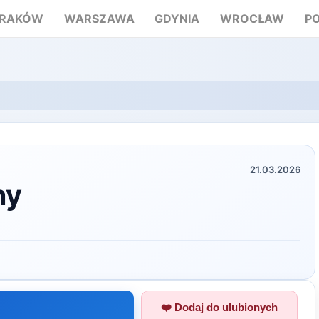
RAKÓW
WARSZAWA
GDYNIA
WROCŁAW
P
21.03.2026
ny
❤️ Dodaj do ulubionych