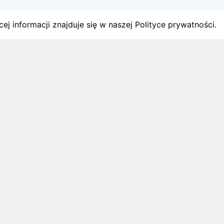
ej informacji znajduje się w naszej Polityce prywatności.
gach
y startów w Polsce.
1 sierpnia 2026
ZAPOWIEDZI MIESIĄCA
Biegi w wrześniu 2026 – kalendarz
zawodów biegowych
Biegi w wrześniu 2026: sprawdź najciekawsze
zawody biegowe i zaplanuj starty na