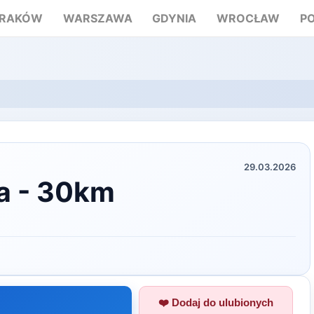
RAKÓW
WARSZAWA
GDYNIA
WROCŁAW
P
29.03.2026
a - 30km
❤️ Dodaj do ulubionych