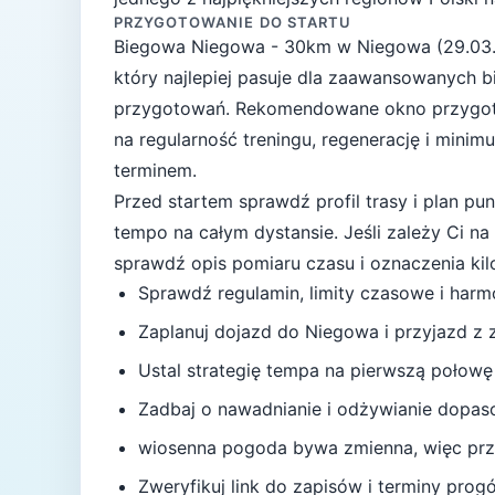
PRZYGOTOWANIE DO STARTU
Biegowa Niegowa - 30km
w
Niegowa
(
29.03
który najlepiej pasuje
dla zaawansowanych bi
przygotowań
. Rekomendowane okno przygo
na regularność treningu, regenerację i mini
terminem.
Przed startem sprawdź profil trasy i plan p
tempo na całym dystansie.
Jeśli zależy Ci n
sprawdź opis pomiaru czasu i oznaczenia ki
Sprawdź regulamin, limity czasowe i har
Zaplanuj dojazd do
Niegowa
i przyjazd z
Ustal strategię tempa na pierwszą połowę
Zadbaj o nawadnianie i odżywianie dopas
wiosenna pogoda bywa zmienna, więc przy
Zweryfikuj link do zapisów i terminy progów