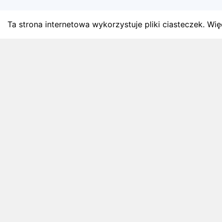
Ta strona internetowa wykorzystuje pliki ciasteczek. Więc
BLOG
Najnowsze artykuły o bie
Zapowiedzi weekendu, przeglądy miesięczne i analiz
4 sierpnia 2026
ZAPOWIEDZI WEEKENDU
Biegi w weekend 8 sierpnia - 9 sierpnia.
Gdzie wystartować?
Weekend 8 sierpnia - 9 sierpnia to 3 wydarzeń.
Sprawdź najciekawsze zawody biegowe, biegi