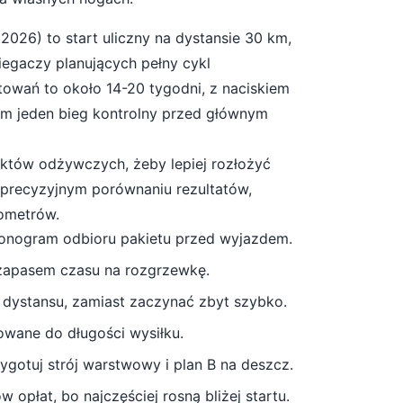
.2026
) to start
uliczny
na dystansie
30
km,
egaczy planujących pełny cykl
towań to około
14-20 tygodni
, z naciskiem
mum jeden bieg kontrolny przed głównym
unktów odżywczych, żeby lepiej rozłożyć
a precyzyjnym porównaniu rezultatów,
lometrów.
monogram odbioru pakietu przed wyjazdem.
 zapasem czasu na rozgrzewkę.
 dystansu, zamiast zaczynać zbyt szybko.
owane do długości wysiłku.
gotuj strój warstwowy i plan B na deszcz
.
 opłat, bo najczęściej rosną bliżej startu.