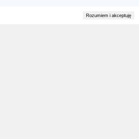
Rozumiem i akceptuję
Przejdź do bloga
28 lipca 2026
ZAPOWIEDZI WEEKENDU
Biegi w weekend 1 sierpnia - 2 sierpnia.
Gdzie wystartować?
Weekend 1 sierpnia - 2 sierpnia to 9 wydarzeń.
Sprawdź najciekawsze zawody biegowe, biegi