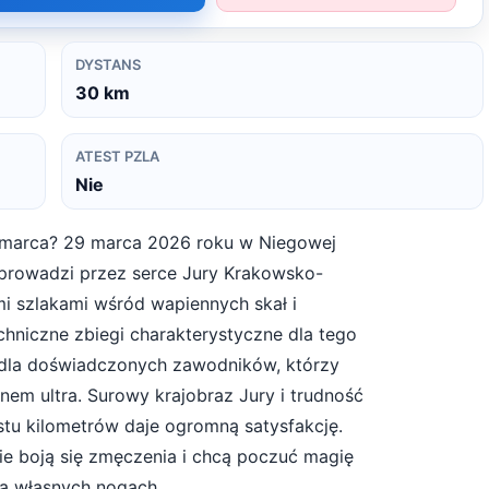
DYSTANS
30
km
ATEST PZLA
Nie
 marca? 29 marca 2026 roku w Niegowej
 prowadzi przez serce Jury Krakowsko-
i szlakami wśród wapiennych skał i
hniczne zbiegi charakterystyczne dla tego
 dla doświadczonych zawodników, którzy
em ultra. Surowy krajobraz Jury i trudność
estu kilometrów daje ogromną satysfakcję.
nie boją się zmęczenia i chcą poczuć magię
na własnych nogach.