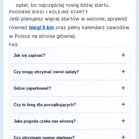
opłat, bo najczęściej rosną bliżej startu.
PODOBNE BIEGI I KOLEJNE STARTY
Jeśli planujesz więcej startów w sezonie, sprawdź
również
biegi 5 km
oraz pełny kalendarz zawodów
w Polsce na stronie głównej.
FAQ
+
Jak się zapisać?
Kliknij przycisk „Zapisz się na bieg" po prawej, by
+
Czy mogę otrzymać zwrot opłaty?
przejść do strony organizatora z formularzem
rejestracyjnym.
Zasady zwrotu ustala organizator – sprawdź
+
Gdzie zaparkować?
regulamin biegu lub skontaktuj się z
organizatorem.
Zazwyczaj dostępne są parkingi w pobliżu startu
+
Czy to bieg dla początkujących?
— szczegóły znajdziesz w opisie biegu lub na
stronie organizatora.
5 km to świetny dystans na pierwsze zawody
+
Jaka pogoda czeka nas wiosną?
biegowe. To krótki, satysfakcjonujący bieg, który
pozwala sprawdzić swoje możliwości bez
Wiosną (temperatury 8-15°C) przygotuj się na
+
Czy otrzymam numer startowy?
wielotygodniowych przygotowań.