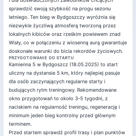
i dla doświadczonych zawodników chcących
sprawdzić swoją szybkość na progu sezonu
letniego. Ten bieg w Bydgoszczy wyróżnia się
niezwykle życzliwą atmosferą tworzoną przez
lokalnych kibiców oraz rześkim powiewem znad
Wisły, co w połączeniu z wiosenną aurą gwarantuje
doskonałe warunki do bicia rekordów życiowych.
PRZYGOTOWANIE DO STARTU
Kamienna 5
w
Bydgoszcz
(
18.05.2025
) to start
uliczny
na dystansie
5
km, który najlepiej pasuje
dla osób zaczynających regularne starty i
budujących rytm treningowy
. Rekomendowane
okno przygotowań to około
3-5 tygodni
, z
naciskiem na regularność treningu, regenerację i
minimum jeden bieg kontrolny przed głównym
terminem.
Przed startem sprawdź profil trasy i plan punktów