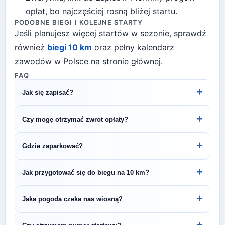
opłat, bo najczęściej rosną bliżej startu.
PODOBNE BIEGI I KOLEJNE STARTY
Jeśli planujesz więcej startów w sezonie, sprawdź
również
biegi 10 km
oraz pełny kalendarz
zawodów w Polsce na stronie głównej.
FAQ
+
Jak się zapisać?
Kliknij przycisk „Zapisz się na bieg" po prawej, by
+
Czy mogę otrzymać zwrot opłaty?
przejść do strony organizatora z formularzem
rejestracyjnym.
Zasady zwrotu ustala organizator – sprawdź
+
Gdzie zaparkować?
regulamin biegu lub skontaktuj się z
organizatorem.
Zazwyczaj dostępne są parkingi w pobliżu startu
+
Jak przygotować się do biegu na 10 km?
— szczegóły znajdziesz w opisie biegu lub na
stronie organizatora.
Regularny trening przez 4–6 tygodni pozwoli Ci
+
Jaka pogoda czeka nas wiosną?
bezpiecznie przygotować się do startu. Zaplanuj
3–4 treningi tygodniowo i zadbaj o co najmniej
Wiosną (temperatury 8-15°C) przygotuj się na