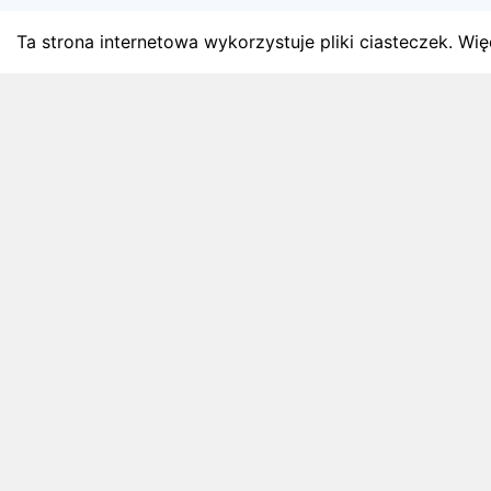
Ta strona internetowa wykorzystuje pliki ciasteczek. Więc
BLOG
Najnowsze artykuły o bie
Zapowiedzi weekendu, przeglądy miesięczne i analiz
4 sierpnia 2026
ZAPOWIEDZI WEEKENDU
Biegi w weekend 8 sierpnia - 9 sierpnia.
Gdzie wystartować?
Weekend 8 sierpnia - 9 sierpnia to 3 wydarzeń.
Sprawdź najciekawsze zawody biegowe, biegi