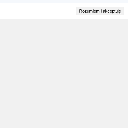
Rozumiem i akceptuję
Przejdź do bloga
28 lipca 2026
ZAPOWIEDZI WEEKENDU
Biegi w weekend 1 sierpnia - 2 sierpnia.
Gdzie wystartować?
Weekend 1 sierpnia - 2 sierpnia to 9 wydarzeń.
Sprawdź najciekawsze zawody biegowe, biegi