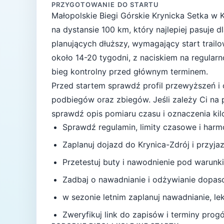
PRZYGOTOWANIE DO STARTU
Małopolskie Biegi Górskie Krynicka Setka
w
K
na dystansie
100
km, który najlepiej pasuje
d
planujących dłuższy, wymagający start trail
około
14-20 tygodni
, z naciskiem na regular
bieg kontrolny przed głównym terminem.
Przed startem sprawdź profil przewyższeń i 
podbiegów oraz zbiegów.
Jeśli zależy Ci na
sprawdź opis pomiaru czasu i oznaczenia ki
Sprawdź regulamin, limity czasowe i har
Zaplanuj dojazd do
Krynica-Zdrój
i przyja
Przetestuj buty i nawodnienie pod warunki
Zadbaj o nawadnianie i odżywianie dopas
w sezonie letnim zaplanuj nawadnianie, l
Zweryfikuj link do zapisów i terminy progów