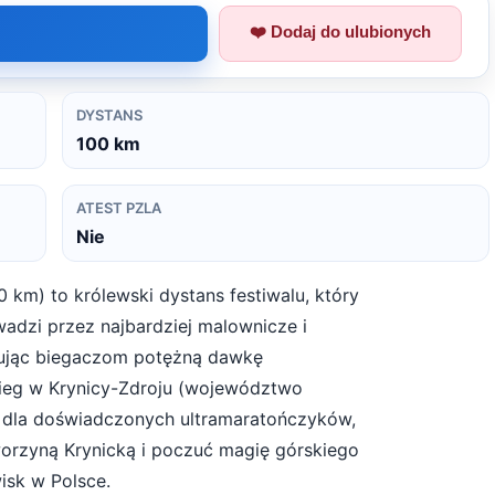
❤️ Dodaj do ulubionych
DYSTANS
100
km
ATEST PZLA
Nie
0 km) to królewski dystans festiwalu, który
adzi przez najbardziej malownicze i
rując biegaczom potężną dawkę
bieg w Krynicy-Zdroju (województwo
u dla doświadczonych ultramaratończyków,
worzyną Krynicką i poczuć magię górskiego
isk w Polsce.