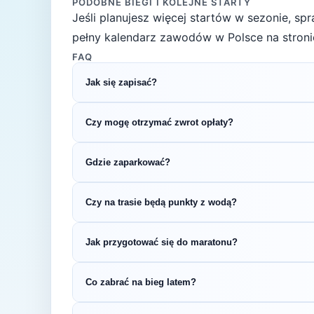
PODOBNE BIEGI I KOLEJNE STARTY
Jeśli planujesz więcej startów w sezonie, s
pełny kalendarz zawodów w Polsce na stroni
FAQ
Jak się zapisać?
Kliknij przycisk „Zapisz się na bieg" po prawe
Czy mogę otrzymać zwrot opłaty?
rejestracyjnym.
Zasady zwrotu ustala organizator – sprawdź re
Gdzie zaparkować?
Zazwyczaj dostępne są parkingi w pobliżu star
Czy na trasie będą punkty z wodą?
organizatora.
Większość biegów maratońskich oferuje punkt
Jak przygotować się do maratonu?
regulaminie zawodów.
Maraton wymaga systematycznego treningu prz
Co zabrać na bieg latem?
wybiegania w weekendy, treningi tempowe w 
Latem (temperatury 18-25°C) warto postawić 