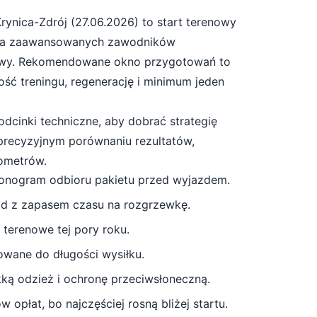
rynica-Zdrój
(
27.06.2026
) to start
terenowy
la zaawansowanych zawodników
owy
. Rekomendowane okno przygotowań to
ność treningu, regenerację i minimum jeden
odcinki techniczne, aby dobrać strategię
 precyzyjnym porównaniu rezultatów,
lometrów.
monogram odbioru pakietu przed wyjazdem.
zd z zapasem czasu na rozgrzewkę.
 terenowe tej pory roku.
owane do długości wysiłku.
ekką odzież i ochronę przeciwsłoneczną
.
 opłat, bo najczęściej rosną bliżej startu.