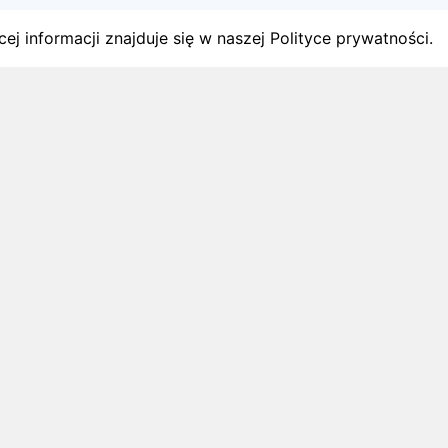
ej informacji znajduje się w naszej Polityce prywatności.
gach
y startów w Polsce.
1 sierpnia 2026
ZAPOWIEDZI MIESIĄCA
Biegi w wrześniu 2026 – kalendarz
zawodów biegowych
Biegi w wrześniu 2026: sprawdź najciekawsze
zawody biegowe i zaplanuj starty na