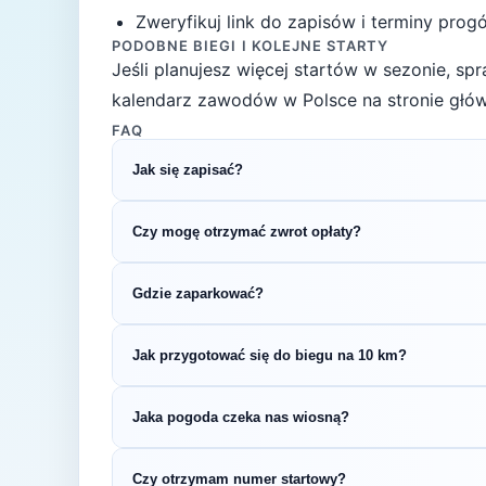
Zweryfikuj link do zapisów i terminy progów
PODOBNE BIEGI I KOLEJNE STARTY
Jeśli planujesz więcej startów w sezonie, s
kalendarz zawodów w Polsce na stronie głów
FAQ
Jak się zapisać?
Kliknij przycisk „Zapisz się na bieg" po prawe
Czy mogę otrzymać zwrot opłaty?
rejestracyjnym.
Zasady zwrotu ustala organizator – sprawdź re
Gdzie zaparkować?
Zazwyczaj dostępne są parkingi w pobliżu star
Jak przygotować się do biegu na 10 km?
organizatora.
Regularny trening przez 4–6 tygodni pozwoli 
Jaka pogoda czeka nas wiosną?
treningi tygodniowo i zadbaj o co najmniej jed
Wiosną (temperatury 8-15°C) przygotuj się n
Czy otrzymam numer startowy?
wybierz strój warstwowy.