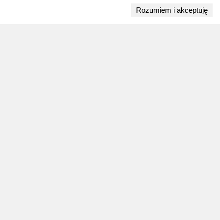
Rozumiem i akceptuję
Przejdź do bloga
28 lipca 2026
ZAPOWIEDZI WEEKENDU
Biegi w weekend 1 sierpnia - 2 sierpnia.
Gdzie wystartować?
Weekend 1 sierpnia - 2 sierpnia to 9 wydarzeń.
Sprawdź najciekawsze zawody biegowe, biegi
górskie, półmaratony i biegi na 10 km.