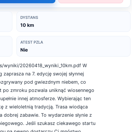
DYSTANS
10
km
ATEST PZLA
Nie
es/wyniki/20260418_wyniki_10km.pdf W
g zaprasza na 7. edycję swojej słynnej
rozgrywany pod gwiezdnym niebem, co
rt po zmroku pozwala uniknąć wiosennego
zupełnie innej atmosferze. Wybierając ten
 z wieloletnią tradycją. Trasa wiodąca
ja dobrej zabawie. To wydarzenie słynie z
 biegowego. Jeśli szukasz ciekawego startu
zegu na pewno dostarczy Ci mnóstwo