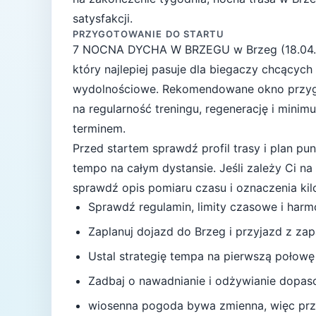
satysfakcji.
PRZYGOTOWANIE DO STARTU
7 NOCNA DYCHA W BRZEGU
w
Brzeg
(
18.04
który najlepiej pasuje
dla biegaczy chcących
wydolnościowe
. Rekomendowane okno przy
na regularność treningu, regenerację i mini
terminem.
Przed startem sprawdź profil trasy i plan p
tempo na całym dystansie.
Jeśli zależy Ci n
sprawdź opis pomiaru czasu i oznaczenia ki
Sprawdź regulamin, limity czasowe i har
Zaplanuj dojazd do
Brzeg
i przyjazd z za
Ustal strategię tempa na pierwszą połowę
Zadbaj o nawadnianie i odżywianie dopas
wiosenna pogoda bywa zmienna, więc przy