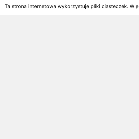
Ta strona internetowa wykorzystuje pliki ciasteczek. Więc
BLOG
Najnowsze artykuły o bie
Zapowiedzi weekendu, przeglądy miesięczne i analiz
4 sierpnia 2026
ZAPOWIEDZI WEEKENDU
Biegi w weekend 8 sierpnia - 9 sierpnia.
Gdzie wystartować?
Weekend 8 sierpnia - 9 sierpnia to 3 wydarzeń.
Sprawdź najciekawsze zawody biegowe, biegi
górskie, półmaratony i biegi na 10 km.