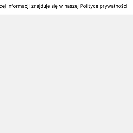
ej informacji znajduje się w naszej Polityce prywatności.
gach
y startów w Polsce.
1 sierpnia 2026
ZAPOWIEDZI MIESIĄCA
Biegi w wrześniu 2026 – kalendarz
zawodów biegowych
Biegi w wrześniu 2026: sprawdź najciekawsze
zawody biegowe i zaplanuj starty na
nadchodzący miesiąc.