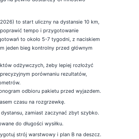
.2026
) to start
uliczny
na dystansie
10
km,
 poprawić tempo i przygotowanie
gotowań to około
5-7 tygodni
, z naciskiem
mum jeden bieg kontrolny przed głównym
unktów odżywczych, żeby lepiej rozłożyć
a precyzyjnym porównaniu rezultatów,
lometrów.
monogram odbioru pakietu przed wyjazdem.
pasem czasu na rozgrzewkę.
 dystansu, zamiast zaczynać zbyt szybko.
owane do długości wysiłku.
gotuj strój warstwowy i plan B na deszcz
.