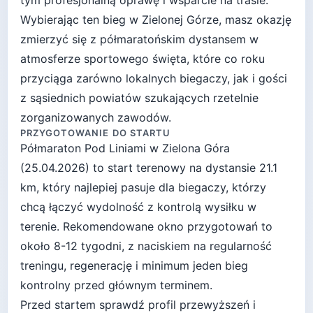
tym profesjonalną oprawę i wsparcie na trasie.
Wybierając ten bieg w Zielonej Górze, masz okazję
zmierzyć się z półmaratońskim dystansem w
atmosferze sportowego święta, które co roku
przyciąga zarówno lokalnych biegaczy, jak i gości
z sąsiednich powiatów szukających rzetelnie
zorganizowanych zawodów.
PRZYGOTOWANIE DO STARTU
Półmaraton Pod Liniami
w
Zielona Góra
(
25.04.2026
) to start
terenowy
na dystansie
21.1
km, który najlepiej pasuje
dla biegaczy, którzy
chcą łączyć wydolność z kontrolą wysiłku w
terenie
. Rekomendowane okno przygotowań to
około
8-12 tygodni
, z naciskiem na regularność
treningu, regenerację i minimum jeden bieg
kontrolny przed głównym terminem.
Przed startem sprawdź profil przewyższeń i