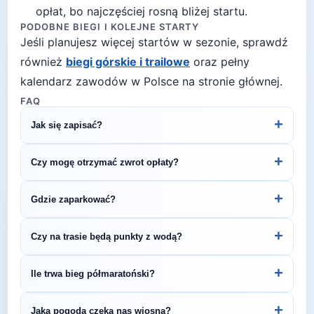
opłat, bo najczęściej rosną bliżej startu.
PODOBNE BIEGI I KOLEJNE STARTY
Jeśli planujesz więcej startów w sezonie, sprawdź
również
biegi górskie i trailowe
oraz pełny
kalendarz zawodów w Polsce na stronie głównej.
FAQ
+
Jak się zapisać?
Kliknij przycisk „Zapisz się na bieg" po prawej, by
+
Czy mogę otrzymać zwrot opłaty?
przejść do strony organizatora z formularzem
rejestracyjnym.
Zasady zwrotu ustala organizator – sprawdź
+
Gdzie zaparkować?
regulamin biegu lub skontaktuj się z
organizatorem.
Zazwyczaj dostępne są parkingi w pobliżu startu
+
Czy na trasie będą punkty z wodą?
— szczegóły znajdziesz w opisie biegu lub na
stronie organizatora.
Większość biegów półmaratońskich oferuje punkty
+
Ile trwa bieg półmaratoński?
nawadniania na trasie. Dokładne informacje
znajdziesz w regulaminie zawodów.
Czas ukończenia półmaratonu zależy od poziomu
+
Jaka pogoda czeka nas wiosną?