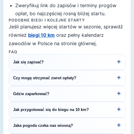
Zweryfikuj link do zapisów i terminy progów
opłat, bo najczęściej rosną bliżej startu.
PODOBNE BIEGI I KOLEJNE STARTY
Jeśli planujesz więcej startów w sezonie, sprawdź
również
biegi 10 km
oraz pełny kalendarz
zawodów w Polsce na stronie głównej.
FAQ
+
Jak się zapisać?
Kliknij przycisk „Zapisz się na bieg" po prawej, by
+
Czy mogę otrzymać zwrot opłaty?
przejść do strony organizatora z formularzem
rejestracyjnym.
Zasady zwrotu ustala organizator – sprawdź
+
Gdzie zaparkować?
regulamin biegu lub skontaktuj się z
organizatorem.
Zazwyczaj dostępne są parkingi w pobliżu startu
+
Jak przygotować się do biegu na 10 km?
— szczegóły znajdziesz w opisie biegu lub na
stronie organizatora.
Regularny trening przez 4–6 tygodni pozwoli Ci
+
Jaka pogoda czeka nas wiosną?
bezpiecznie przygotować się do startu. Zaplanuj