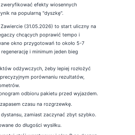
 zweryfikować efekty wiosennych
ynik na popularną "dyszkę".
w
Zawiercie
(
31.05.2026
) to start
uliczny
na
iegaczy chcących poprawić tempo i
ane okno przygotowań to około
5-7
, regenerację i minimum jeden bieg
unktów odżywczych, żeby lepiej rozłożyć
a precyzyjnym porównaniu rezultatów,
lometrów.
monogram odbioru pakietu przed wyjazdem.
 zapasem czasu na rozgrzewkę.
 dystansu, zamiast zaczynać zbyt szybko.
owane do długości wysiłku.