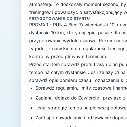
atmosferę. To doskonały moment sezonu, by
treningów i powalczyć o satysfakcjonujący w
PRZYGOTOWANIE DO STARTU
PROMAR - RUN 4 Bieg Zawierciański 10km
dystansie
10
km, który najlepiej pasuje
dla b
przygotowanie wydolnościowe
. Rekomendow
tygodni
, z naciskiem na regularność treningu
kontrolny przed głównym terminem.
Przed startem sprawdź profil trasy i plan p
tempo na całym dystansie.
Jeśli zależy Ci n
sprawdź opis pomiaru czasu i oznaczenia ki
Sprawdź regulamin, limity czasowe i har
Zaplanuj dojazd do
Zawiercie
i przyjazd z
Ustal strategię tempa na pierwszą połowę
Zadbaj o nawadnianie i odżywianie dopas