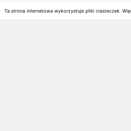
Ta strona internetowa wykorzystuje pliki ciasteczek. Więc
BLOG
Najnowsze artykuły o bie
Zapowiedzi weekendu, przeglądy miesięczne i analiz
4 sierpnia 2026
ZAPOWIEDZI WEEKENDU
Biegi w weekend 8 sierpnia - 9 sierpnia.
Gdzie wystartować?
Weekend 8 sierpnia - 9 sierpnia to 3 wydarzeń.
Sprawdź najciekawsze zawody biegowe, biegi
górskie, półmaratony i biegi na 10 km.