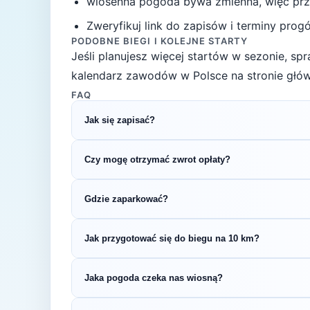
wiosenna pogoda bywa zmienna, więc przy
Zweryfikuj link do zapisów i terminy progów
PODOBNE BIEGI I KOLEJNE STARTY
Jeśli planujesz więcej startów w sezonie, s
kalendarz zawodów w Polsce na stronie głów
FAQ
Jak się zapisać?
Kliknij przycisk „Zapisz się na bieg" po prawe
Czy mogę otrzymać zwrot opłaty?
rejestracyjnym.
Zasady zwrotu ustala organizator – sprawdź re
Gdzie zaparkować?
Zazwyczaj dostępne są parkingi w pobliżu star
Jak przygotować się do biegu na 10 km?
organizatora.
Regularny trening przez 4–6 tygodni pozwoli 
Jaka pogoda czeka nas wiosną?
treningi tygodniowo i zadbaj o co najmniej jed
Wiosną (temperatury 8-15°C) przygotuj się n