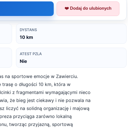
❤️ Dodaj do ulubionych
DYSTANS
10
km
ATEST PZLA
Nie
zas na sportowe emocje w Zawierciu.
trasę o długości 10 km, która w
dcinki z fragmentami wymagającymi nieco
wia, że bieg jest ciekawy i nie pozwala na
z liczyć na solidną organizację i majową
mpreza przyciąga zarówno lokalną
onu, tworząc przyjazną, sportową