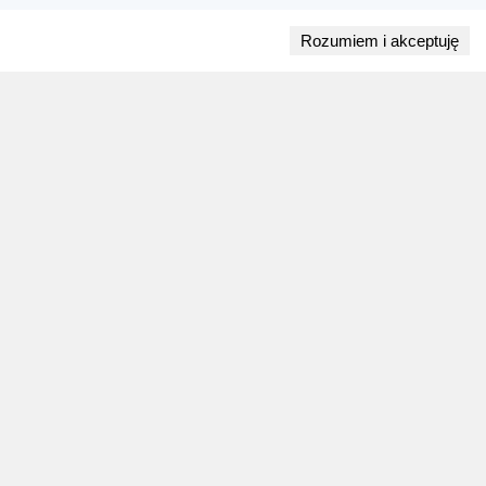
Rozumiem i akceptuję
Przejdź do bloga
28 lipca 2026
ZAPOWIEDZI WEEKENDU
Biegi w weekend 1 sierpnia - 2 sierpnia.
Gdzie wystartować?
Weekend 1 sierpnia - 2 sierpnia to 9 wydarzeń.
Sprawdź najciekawsze zawody biegowe, biegi
górskie, półmaratony i biegi na 10 km.