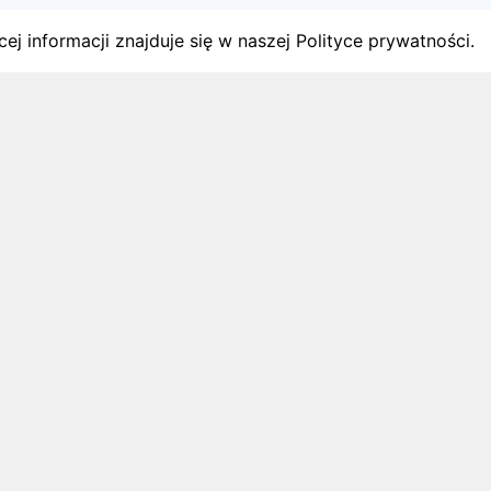
ej informacji znajduje się w naszej Polityce prywatności.
gach
y startów w Polsce.
1 sierpnia 2026
ZAPOWIEDZI MIESIĄCA
Biegi w wrześniu 2026 – kalendarz
zawodów biegowych
Biegi w wrześniu 2026: sprawdź najciekawsze
zawody biegowe i zaplanuj starty na
nadchodzący miesiąc.