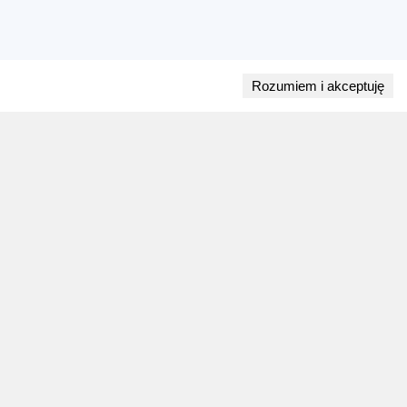
Rozumiem i akceptuję
Przejdź do bloga
28 lipca 2026
ZAPOWIEDZI WEEKENDU
Biegi w weekend 1 sierpnia - 2 sierpnia.
Gdzie wystartować?