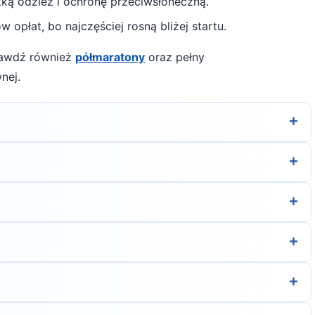
ekką odzież i ochronę przeciwsłoneczną
.
 opłat, bo najczęściej rosną bliżej startu.
prawdź również
półmaratony
oraz pełny
nej.
+
j, by przejść do strony organizatora z formularzem
+
gulamin biegu lub skontaktuj się z organizatorem.
+
tu — szczegóły znajdziesz w opisie biegu lub na stronie
+
nkty nawadniania na trasie. Dokładne informacje znajdziesz
+
mu przygotowania. Dla początkujących zwykle wynosi 1:45–