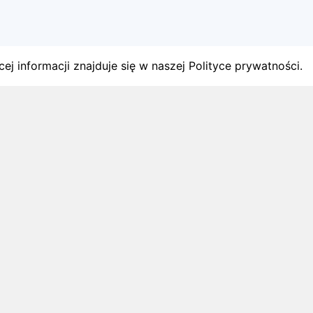
ej informacji znajduje się w naszej Polityce prywatności.
gach
y startów w Polsce.
1 sierpnia 2026
ZAPOWIEDZI MIESIĄCA
Biegi w wrześniu 2026 – kalendarz
zawodów biegowych