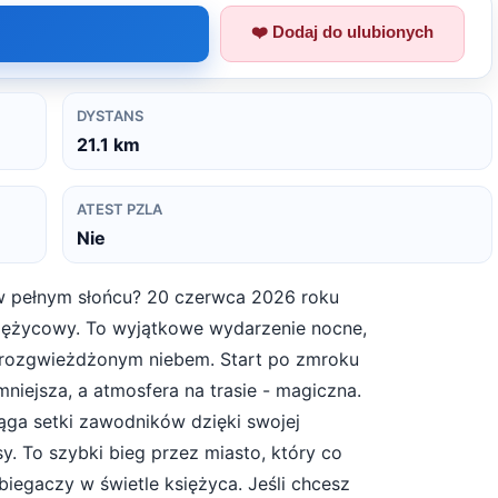
❤️ Dodaj do ulubionych
DYSTANS
21.1
km
ATEST PZLA
Nie
 pełnym słońcu? 20 czerwca 2026 roku
siężycowy. To wyjątkowe wydarzenie nocne,
 rozgwieżdżonym niebem. Start po zmroku
mniejsza, a atmosfera na trasie - magiczna.
ąga setki zawodników dzięki swojej
sy. To szybki bieg przez miasto, który co
iegaczy w świetle księżyca. Jeśli chcesz