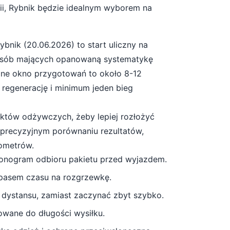
ii, Rybnik będzie idealnym wyborem na
ybnik
(
20.06.2026
) to start
uliczny
na
osób mających opanowaną systematykę
ne okno przygotowań to około
8-12
, regenerację i minimum jeden bieg
unktów odżywczych, żeby lepiej rozłożyć
a precyzyjnym porównaniu rezultatów,
lometrów.
monogram odbioru pakietu przed wyjazdem.
apasem czasu na rozgrzewkę.
 dystansu, zamiast zaczynać zbyt szybko.
owane do długości wysiłku.