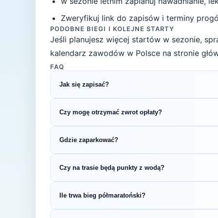
w sezonie letnim zaplanuj nawadnianie, l
Zweryfikuj link do zapisów i terminy progów
PODOBNE BIEGI I KOLEJNE STARTY
Jeśli planujesz więcej startów w sezonie, s
kalendarz zawodów w Polsce na stronie głów
FAQ
Jak się zapisać?
Kliknij przycisk „Zapisz się na bieg" po prawe
Czy mogę otrzymać zwrot opłaty?
rejestracyjnym.
Zasady zwrotu ustala organizator – sprawdź re
Gdzie zaparkować?
Zazwyczaj dostępne są parkingi w pobliżu star
Czy na trasie będą punkty z wodą?
organizatora.
Większość biegów półmaratońskich oferuje pu
Ile trwa bieg półmaratoński?
w regulaminie zawodów.
Czas ukończenia półmaratonu zależy od pozio