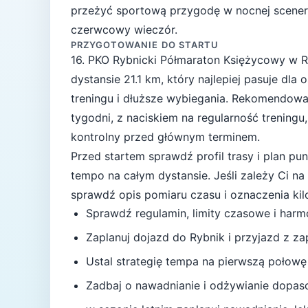
przeżyć sportową przygodę w nocnej scener
czerwcowy wieczór.
PRZYGOTOWANIE DO STARTU
16. PKO Rybnicki Półmaraton Księżycowy
w
R
dystansie
21.1
km, który najlepiej pasuje
dla 
treningu i dłuższe wybiegania
. Rekomendowa
tygodni
, z naciskiem na regularność treningu
kontrolny przed głównym terminem.
Przed startem sprawdź profil trasy i plan p
tempo na całym dystansie.
Jeśli zależy Ci n
sprawdź opis pomiaru czasu i oznaczenia ki
Sprawdź regulamin, limity czasowe i har
Zaplanuj dojazd do
Rybnik
i przyjazd z z
Ustal strategię tempa na pierwszą połowę
Zadbaj o nawadnianie i odżywianie dopas