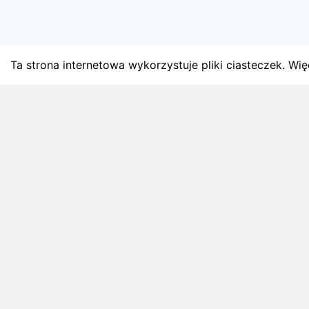
Ta strona internetowa wykorzystuje pliki ciasteczek. Więc
BLOG
Najnowsze artykuły o bie
Zapowiedzi weekendu, przeglądy miesięczne i analiz
4 sierpnia 2026
ZAPOWIEDZI WEEKENDU
Biegi w weekend 8 sierpnia - 9 sierpnia.
Gdzie wystartować?