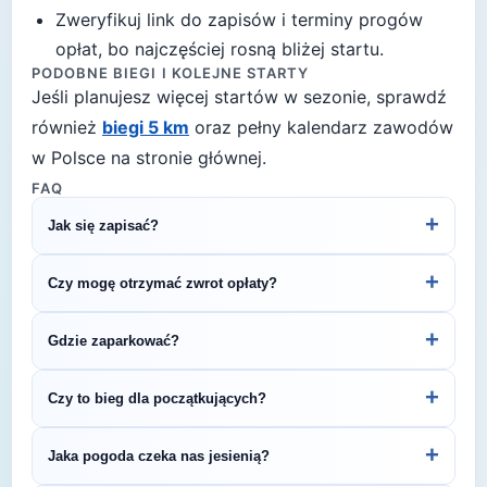
Zweryfikuj link do zapisów i terminy progów
opłat, bo najczęściej rosną bliżej startu.
PODOBNE BIEGI I KOLEJNE STARTY
Jeśli planujesz więcej startów w sezonie, sprawdź
również
biegi 5 km
oraz pełny kalendarz zawodów
w Polsce na stronie głównej.
FAQ
+
Jak się zapisać?
Kliknij przycisk „Zapisz się na bieg" po prawej, by
+
Czy mogę otrzymać zwrot opłaty?
przejść do strony organizatora z formularzem
rejestracyjnym.
Zasady zwrotu ustala organizator – sprawdź
+
Gdzie zaparkować?
regulamin biegu lub skontaktuj się z
organizatorem.
Zazwyczaj dostępne są parkingi w pobliżu startu
+
Czy to bieg dla początkujących?
— szczegóły znajdziesz w opisie biegu lub na
stronie organizatora.
5 km to świetny dystans na pierwsze zawody
+
Jaka pogoda czeka nas jesienią?
biegowe. To krótki, satysfakcjonujący bieg, który