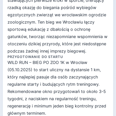
stawiających pierwsze kroki w sporcie, oferujący
rzadką okazję do biegania pośród wybiegów
egzotycznych zwierząt we wrocławskim ogrodzie
zoologicznym. Ten bieg we Wrocławiu łączy
sportową edukację z dbałością o ochronę
gatunków, tworząc niezapomniane wspomnienia w
otoczeniu dzikiej przyrody, które jest niedostępne
podczas żadnej innej imprezy biegowej.
PRZYGOTOWANIE DO STARTU
WILD RUN – BIEG PO ZOO 1K
w
Wrocław
(
05.10.2025
) to start
uliczny
na dystansie
1
km,
który najlepiej pasuje
dla osób zaczynających
regularne starty i budujących rytm treningowy
.
Rekomendowane okno przygotowań to około
3-5
tygodni
, z naciskiem na regularność treningu,
regenerację i minimum jeden bieg kontrolny przed
głównym terminem.