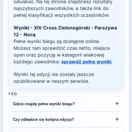
lubuskie)
. Na tej stronie znajdziesz rezultaty
najszybszych zawodników, a także link do
pełnej klasyfikacji wszystkich uczestników.
Wyniki -
XIV Cross Zielonogórski - Parszywa
12 - Nocą
Pełne wyniki biegu są dostępne online.
Możesz tam sprawdzić czas netto, miejsce
open oraz pozycję w kategorii wiekowej
każdego zawodnika:
sprawdź pełne wyniki
.
Wyniki tej edycji nie zostały jeszcze
opublikowane w naszym serwisie.
FAQ
+
Gdzie znajdę pełne wyniki biegu?
Wyniki publikuje organizator biegu na swojej
+
Czy odbędzie się kolejna edycja?
stronie internetowej lub na platformach takich jak
LiveTracking, RunnerSpace czy MarathonSport.
Większość biegów organizowana jest cyklicznie.