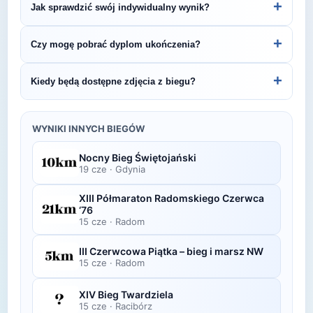
+
Jak sprawdzić swój indywidualny wynik?
Śledź stronę organizatora lub ZawodyBiegowe.pl,
by być na bieżąco z datą kolejnej edycji XIV Cross
Indywidualne wyniki można znaleźć na stronie
+
Czy mogę pobrać dyplom ukończenia?
Zielonogórski - Parszywa 12 - Nocą.
organizatora lub platformie pomiarowej podanej na
bibie startowym. Wyniki zawierają czas brutto i
Wiele wydarzeń biegowych udostępnia
+
Kiedy będą dostępne zdjęcia z biegu?
netto, a często też pozycję wśród wszystkich
elektroniczne dyplomy do pobrania ze strony
uczestników i w kategorii wiekowej.
organizatora po opublikowaniu oficjalnych
Zdjęcia z biegu organizatorzy zazwyczaj publikują
wyników.
w ciągu kilku dni po zawodach na swojej stronie
WYNIKI INNYCH BIEGÓW
lub fanpage'u na Facebooku.
Nocny Bieg Świętojański
19 cze
·
Gdynia
XIII Półmaraton Radomskiego Czerwca
‘76
15 cze
·
Radom
III Czerwcowa Piątka – bieg i marsz NW
15 cze
·
Radom
XIV Bieg Twardziela
15 cze
·
Racibórz