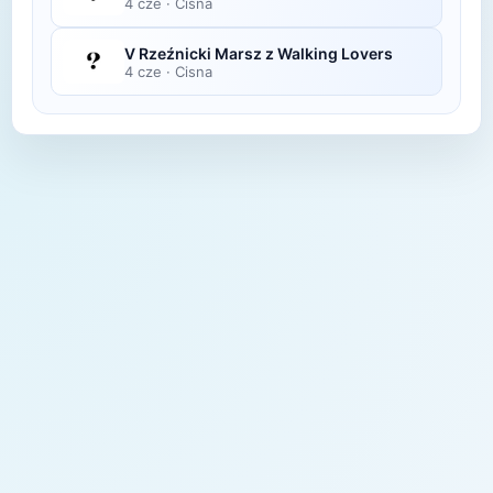
4 cze
·
Cisna
V Rzeźnicki Marsz z Walking Lovers
4 cze
·
Cisna