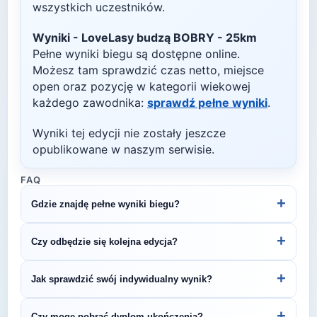
wszystkich uczestników.
Wyniki -
LoveLasy budzą BOBRY - 25km
Pełne wyniki biegu są dostępne online.
Możesz tam sprawdzić czas netto, miejsce
open oraz pozycję w kategorii wiekowej
każdego zawodnika:
sprawdź pełne wyniki
.
Wyniki tej edycji nie zostały jeszcze
opublikowane w naszym serwisie.
FAQ
+
Gdzie znajdę pełne wyniki biegu?
Wyniki publikuje organizator biegu na swojej
+
Czy odbędzie się kolejna edycja?
stronie internetowej lub na platformach takich jak
LiveTracking, RunnerSpace czy MarathonSport.
Większość biegów organizowana jest cyklicznie.
+
Jak sprawdzić swój indywidualny wynik?
Śledź stronę organizatora lub ZawodyBiegowe.pl,
by być na bieżąco z datą kolejnej edycji LoveLasy
Indywidualne wyniki można znaleźć na stronie
+
Czy mogę pobrać dyplom ukończenia?