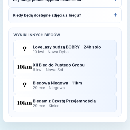
budzą BOBRY - 25km.
organizatora lub platformie pomiarowej podanej na
bibie startowym. Wyniki zawierają czas brutto i
Wiele wydarzeń biegowych udostępnia
+
Kiedy będą dostępne zdjęcia z biegu?
netto, a często też pozycję wśród wszystkich
elektroniczne dyplomy do pobrania ze strony
uczestników i w kategorii wiekowej.
organizatora po opublikowaniu oficjalnych
Zdjęcia z biegu organizatorzy zazwyczaj publikują
wyników.
w ciągu kilku dni po zawodach na swojej stronie
WYNIKI INNYCH BIEGÓW
lub fanpage'u na Facebooku.
LoveLasy budzą BOBRY - 24h solo
10 kwi
·
Nowa Dęba
XII Bieg do Pustego Grobu
6 kwi
·
Nowa Sól
Biegowa Niegowa - 11km
29 mar
·
Niegowa
Biegam z Czystą Przyjemnością
29 mar
·
Kielce