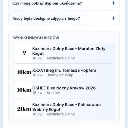
+
Czy mogę pobrać dyplom ukończenia?
Dycha.
organizatora lub platformie pomiarowej podanej na
bibie startowym. Wyniki zawierają czas brutto i
Wiele wydarzeń biegowych udostępnia
+
Kiedy będą dostępne zdjęcia z biegu?
netto, a często też pozycję wśród wszystkich
elektroniczne dyplomy do pobrania ze strony
uczestników i w kategorii wiekowej.
organizatora po opublikowaniu oficjalnych
Zdjęcia z biegu organizatorzy zazwyczaj publikują
wyników.
w ciągu kilku dni po zawodach na swojej stronie
WYNIKI INNYCH BIEGÓW
lub fanpage'u na Facebooku.
Kazimierz Dolny Race - Maraton Złoty
Kogut
18 kwi
·
Kazimierz Dolny
XXXVI Bieg im. Tomasza Hopfera
18 kwi
·
Janowiec Wlkp.
OSHEE Bieg Nocny Kraków 2026
18 kwi
·
Kraków
Kazimierz Dolny Race - Półmaraton
Srebrny Kogut
18 kwi
·
Kazimierz Dolny