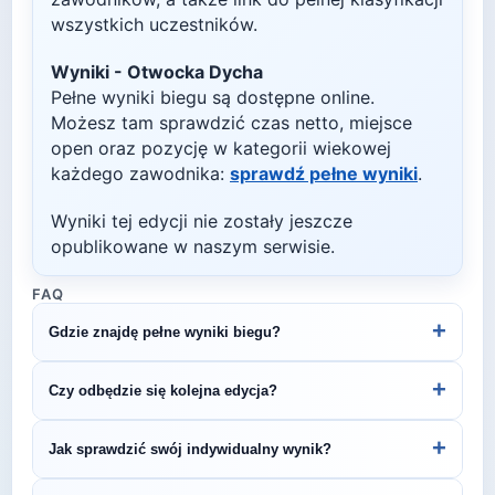
wszystkich uczestników.
Wyniki -
Otwocka Dycha
Pełne wyniki biegu są dostępne online.
Możesz tam sprawdzić czas netto, miejsce
open oraz pozycję w kategorii wiekowej
każdego zawodnika:
sprawdź pełne wyniki
.
Wyniki tej edycji nie zostały jeszcze
opublikowane w naszym serwisie.
FAQ
+
Gdzie znajdę pełne wyniki biegu?
Wyniki publikuje organizator biegu na swojej
+
Czy odbędzie się kolejna edycja?
stronie internetowej lub na platformach takich jak
LiveTracking, RunnerSpace czy MarathonSport.
Większość biegów organizowana jest cyklicznie.
+
Jak sprawdzić swój indywidualny wynik?
Śledź stronę organizatora lub ZawodyBiegowe.pl,
by być na bieżąco z datą kolejnej edycji Otwocka
Indywidualne wyniki można znaleźć na stronie