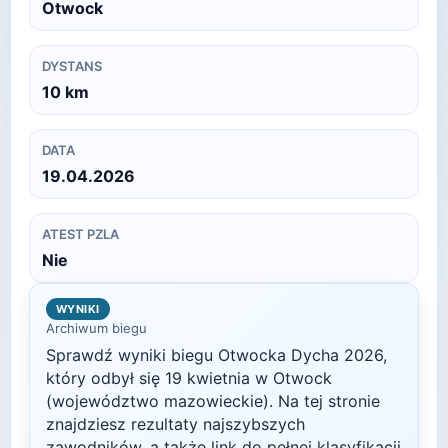
Otwock
DYSTANS
10
km
DATA
19.04.2026
ATEST PZLA
Nie
WYNIKI
Archiwum biegu
Sprawdź wyniki biegu
Otwocka Dycha
2026
,
który odbył się
19 kwietnia
w
Otwock
(województwo mazowieckie)
. Na tej stronie
znajdziesz rezultaty najszybszych
zawodników, a także link do pełnej klasyfikacji