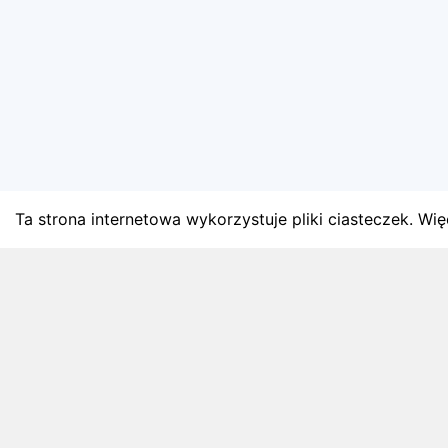
Ta strona internetowa wykorzystuje pliki ciasteczek. Więc
BLOG
Najnowsze artykuły o bie
Zapowiedzi weekendu, przeglądy miesięczne i analiz