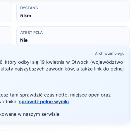
DYSTANS
5
km
ATEST PZLA
Nie
Archiwum biegu
6
, który odbył się
19 kwietnia
w
Otwock
(województwo
ezultaty najszybszych zawodników, a także link do pełnej
żesz tam sprawdzić czas netto, miejsce open oraz
wodnika:
sprawdź pełne wyniki
.
likowane w naszym serwisie.