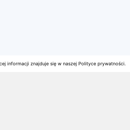
ej informacji znajduje się w naszej Polityce prywatności.
gach
y startów w Polsce.