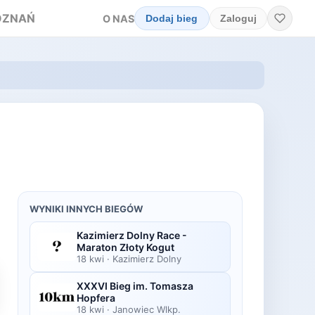
OZNAŃ
O NAS
Dodaj bieg
Zaloguj
WYNIKI INNYCH BIEGÓW
Kazimierz Dolny Race -
Maraton Złoty Kogut
18 kwi
·
Kazimierz Dolny
XXXVI Bieg im. Tomasza
Hopfera
18 kwi
·
Janowiec Wlkp.