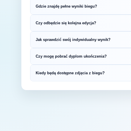
Gdzie znajdę pełne wyniki biegu?
Wyniki publikuje organizator biegu na swojej s
Czy odbędzie się kolejna edycja?
LiveTracking, RunnerSpace czy MarathonSpor
Większość biegów organizowana jest cykliczni
Jak sprawdzić swój indywidualny wynik?
na bieżąco z datą kolejnej edycji Otwocka Piat
Indywidualne wyniki można znaleźć na stronie
Czy mogę pobrać dyplom ukończenia?
startowym. Wyniki zawierają czas brutto i net
kategorii wiekowej.
Wiele wydarzeń biegowych udostępnia elektro
Kiedy będą dostępne zdjęcia z biegu?
opublikowaniu oficjalnych wyników.
Zdjęcia z biegu organizatorzy zazwyczaj publi
fanpage'u na Facebooku.