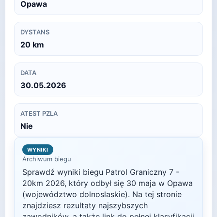
Opawa
DYSTANS
20
km
DATA
30.05.2026
ATEST PZLA
Nie
WYNIKI
Archiwum biegu
Sprawdź wyniki biegu
Patrol Graniczny 7 -
20km
2026
, który odbył się
30 maja
w
Opawa
(województwo dolnoslaskie)
. Na tej stronie
znajdziesz rezultaty najszybszych
zawodników, a także link do pełnej klasyfikacji