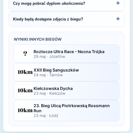
+
Czy mogę pobrać dyplom ukończenia?
Graniczny 7 - 20km.
organizatora lub platformie pomiarowej podanej na
bibie startowym. Wyniki zawierają czas brutto i
Wiele wydarzeń biegowych udostępnia
+
Kiedy będą dostępne zdjęcia z biegu?
netto, a często też pozycję wśród wszystkich
elektroniczne dyplomy do pobrania ze strony
uczestników i w kategorii wiekowej.
organizatora po opublikowaniu oficjalnych
Zdjęcia z biegu organizatorzy zazwyczaj publikują
wyników.
w ciągu kilku dni po zawodach na swojej stronie
WYNIKI INNYCH BIEGÓW
lub fanpage'u na Facebooku.
Roztocze Ultra Race - Nocna Trójka
29 maj
·
Józefów
XXII Bieg Sanguszków
24 maj
·
Tarnów
Kiełczowska Dycha
23 maj
·
Kiełczów
23. Bieg Ulicą Piotrkowską Rossmann
Run
23 maj
·
Łódź