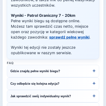
wszystkich uczestników.
Wyniki -
Patrol Graniczny 7 - 20km
Pełne wyniki biegu są dostępne online.
Możesz tam sprawdzić czas netto, miejsce
open oraz pozycję w kategorii wiekowej
każdego zawodnika:
sprawdź pełne wyniki
.
Wyniki tej edycji nie zostały jeszcze
opublikowane w naszym serwisie.
FAQ
+
Gdzie znajdę pełne wyniki biegu?
Wyniki publikuje organizator biegu na swojej
+
Czy odbędzie się kolejna edycja?
stronie internetowej lub na platformach takich jak
LiveTracking, RunnerSpace czy MarathonSport.
Większość biegów organizowana jest cyklicznie.
+
Jak sprawdzić swój indywidualny wynik?
Śledź stronę organizatora lub ZawodyBiegowe.pl,
by być na bieżąco z datą kolejnej edycji Patrol
Indywidualne wyniki można znaleźć na stronie