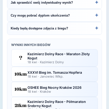
+
Jak sprawdzić swój indywidualny wynik?
Śledź stronę organizatora lub ZawodyBiegowe.pl,
by być na bieżąco z datą kolejnej edycji 15.
Indywidualne wyniki można znaleźć na stronie
+
Czy mogę pobrać dyplom ukończenia?
PÓŁMARATON HENRYKOWSKI.
organizatora lub platformie pomiarowej podanej na
bibie startowym. Wyniki zawierają czas brutto i
Wiele wydarzeń biegowych udostępnia
+
Kiedy będą dostępne zdjęcia z biegu?
netto, a często też pozycję wśród wszystkich
elektroniczne dyplomy do pobrania ze strony
uczestników i w kategorii wiekowej.
organizatora po opublikowaniu oficjalnych
Zdjęcia z biegu organizatorzy zazwyczaj publikują
wyników.
w ciągu kilku dni po zawodach na swojej stronie
WYNIKI INNYCH BIEGÓW
lub fanpage'u na Facebooku.
Kazimierz Dolny Race - Maraton Złoty
Kogut
18 kwi
·
Kazimierz Dolny
XXXVI Bieg im. Tomasza Hopfera
18 kwi
·
Janowiec Wlkp.
OSHEE Bieg Nocny Kraków 2026
18 kwi
·
Kraków
Kazimierz Dolny Race - Półmaraton
Srebrny Kogut