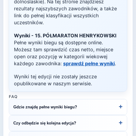
dolnoslaskie)
. Na tej stronie znajdziesz
rezultaty najszybszych zawodników, a także
link do pełnej klasyfikacji wszystkich
uczestników.
Wyniki -
15. PÓŁMARATON HENRYKOWSKI
Pełne wyniki biegu są dostępne online.
Możesz tam sprawdzić czas netto, miejsce
open oraz pozycję w kategorii wiekowej
każdego zawodnika:
sprawdź pełne wyniki
.
Wyniki tej edycji nie zostały jeszcze
opublikowane w naszym serwisie.
FAQ
+
Gdzie znajdę pełne wyniki biegu?
Wyniki publikuje organizator biegu na swojej
+
Czy odbędzie się kolejna edycja?
stronie internetowej lub na platformach takich jak
LiveTracking, RunnerSpace czy MarathonSport.
Większość biegów organizowana jest cyklicznie.