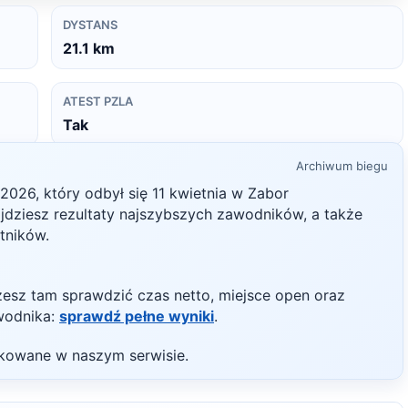
DYSTANS
21.1
km
ATEST PZLA
Tak
Archiwum biegu
2026
, który odbył się
11 kwietnia
w
Zabor
najdziesz rezultaty najszybszych zawodników, a także
stników.
żesz tam sprawdzić czas netto, miejsce open oraz
wodnika:
sprawdź pełne wyniki
.
likowane w naszym serwisie.