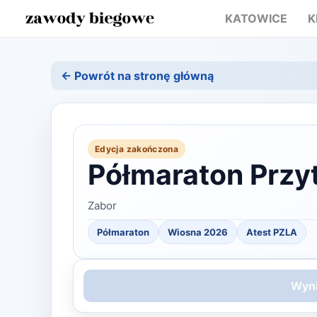
KATOWICE
K
← Powrót na stronę główną
Edycja zakończona
Półmaraton Przy
Zabor
Półmaraton
Wiosna
2026
Atest PZLA
Wyni