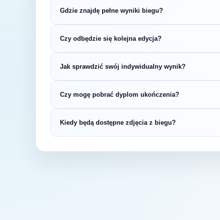
Gdzie znajdę pełne wyniki biegu?
Wyniki publikuje organizator biegu na swojej s
Czy odbędzie się kolejna edycja?
LiveTracking, RunnerSpace czy MarathonSpor
Większość biegów organizowana jest cykliczni
Jak sprawdzić swój indywidualny wynik?
na bieżąco z datą kolejnej edycji Półmaraton P
Indywidualne wyniki można znaleźć na stronie
Czy mogę pobrać dyplom ukończenia?
startowym. Wyniki zawierają czas brutto i net
kategorii wiekowej.
Wiele wydarzeń biegowych udostępnia elektro
Kiedy będą dostępne zdjęcia z biegu?
opublikowaniu oficjalnych wyników.
Zdjęcia z biegu organizatorzy zazwyczaj publi
fanpage'u na Facebooku.