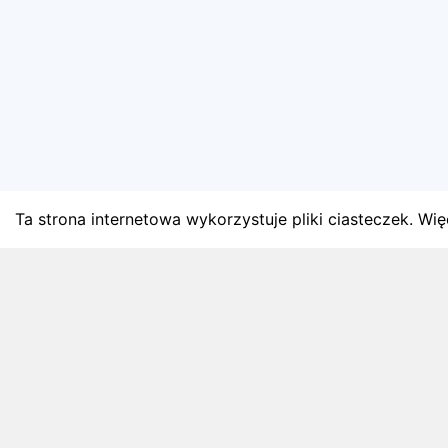
Ta strona internetowa wykorzystuje pliki ciasteczek. Więc
BLOG
Najnowsze artykuły o bie
Zapowiedzi weekendu, przeglądy miesięczne i analiz