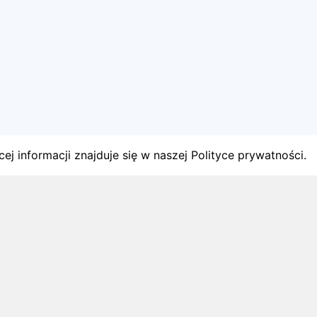
ej informacji znajduje się w naszej Polityce prywatności.
gach
y startów w Polsce.