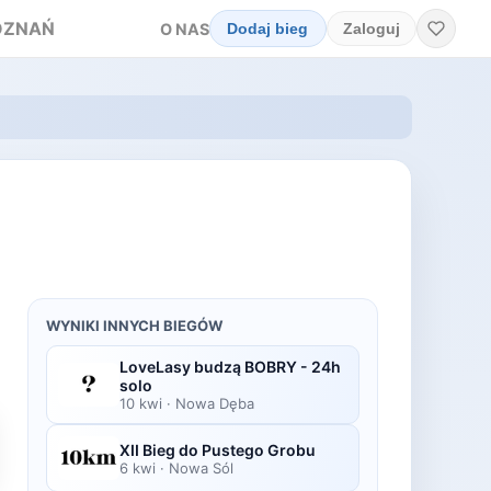
OZNAŃ
O NAS
Dodaj bieg
Zaloguj
WYNIKI INNYCH BIEGÓW
LoveLasy budzą BOBRY - 24h
solo
10 kwi
·
Nowa Dęba
XII Bieg do Pustego Grobu
6 kwi
·
Nowa Sól