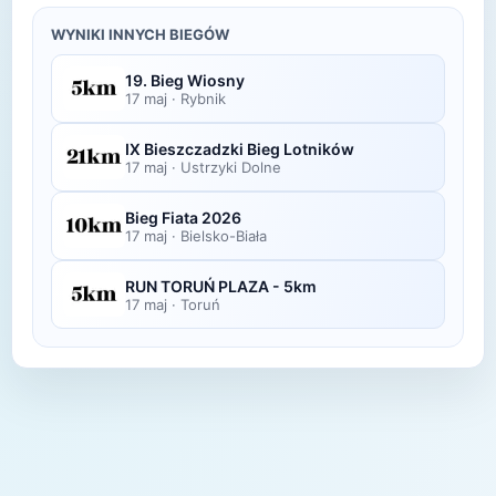
Zdjęcia z biegu organizatorzy zazwyczaj publikują
wyników.
w ciągu kilku dni po zawodach na swojej stronie
WYNIKI INNYCH BIEGÓW
lub fanpage'u na Facebooku.
19. Bieg Wiosny
17 maj
·
Rybnik
IX Bieszczadzki Bieg Lotników
17 maj
·
Ustrzyki Dolne
Bieg Fiata 2026
17 maj
·
Bielsko-Biała
RUN TORUŃ PLAZA - 5km
17 maj
·
Toruń