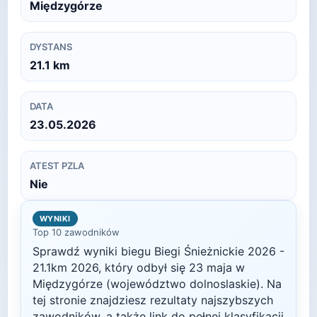
Międzygórze
DYSTANS
21.1
km
DATA
23.05.2026
ATEST PZLA
Nie
WYNIKI
Top 10 zawodników
Sprawdź wyniki biegu
Biegi Śnieżnickie 2026 -
21.1km
2026
, który odbył się
23 maja
w
Międzygórze
(województwo dolnoslaskie)
. Na
tej stronie znajdziesz rezultaty najszybszych
zawodników, a także link do pełnej klasyfikacji