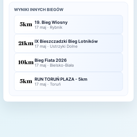
Zdjęcia z biegu organizatorzy zazwyczaj publikują
wyników.
w ciągu kilku dni po zawodach na swojej stronie
WYNIKI INNYCH BIEGÓW
lub fanpage'u na Facebooku.
19. Bieg Wiosny
17 maj
·
Rybnik
IX Bieszczadzki Bieg Lotników
17 maj
·
Ustrzyki Dolne
Bieg Fiata 2026
17 maj
·
Bielsko-Biała
RUN TORUŃ PLAZA - 5km
17 maj
·
Toruń