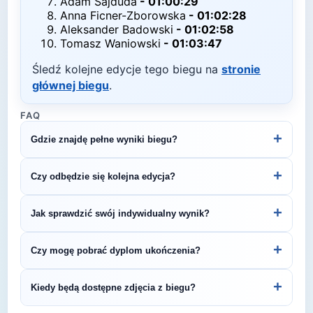
Adam Sajduda
-
01:00:29
Anna Ficner-Zborowska
-
01:02:28
Aleksander Badowski
-
01:02:58
Tomasz Waniowski
-
01:03:47
Śledź kolejne edycje tego biegu na
stronie
głównej biegu
.
FAQ
+
Gdzie znajdę pełne wyniki biegu?
Pełne wyniki znajdziesz na oficjalnej stronie
+
Czy odbędzie się kolejna edycja?
organizatora.
Większość biegów organizowana jest cyklicznie.
+
Jak sprawdzić swój indywidualny wynik?
Śledź stronę organizatora lub ZawodyBiegowe.pl,
by być na bieżąco z datą kolejnej edycji Biegi
Indywidualne wyniki można znaleźć na stronie
+
Czy mogę pobrać dyplom ukończenia?
Śnieżnickie 2026 - 9.7km.
organizatora lub platformie pomiarowej podanej na
bibie startowym. Wyniki zawierają czas brutto i
Wiele wydarzeń biegowych udostępnia
+
Kiedy będą dostępne zdjęcia z biegu?
netto, a często też pozycję wśród wszystkich
elektroniczne dyplomy do pobrania ze strony
uczestników i w kategorii wiekowej.
organizatora po opublikowaniu oficjalnych