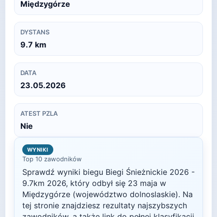
Międzygórze
DYSTANS
9.7
km
DATA
23.05.2026
ATEST PZLA
Nie
WYNIKI
Top 10 zawodników
Sprawdź wyniki biegu
Biegi Śnieżnickie 2026 -
9.7km
2026
, który odbył się
23 maja
w
Międzygórze
(województwo dolnoslaskie)
. Na
tej stronie znajdziesz rezultaty najszybszych
zawodników, a także link do pełnej klasyfikacji