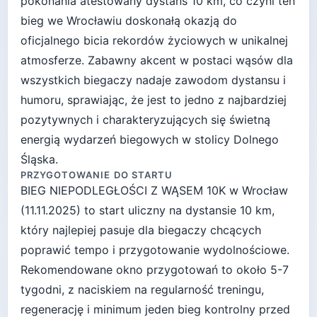
pokonania atestowany dystans 10 km, co czyni ten
bieg we Wrocławiu doskonałą okazją do
oficjalnego bicia rekordów życiowych w unikalnej
atmosferze. Zabawny akcent w postaci wąsów dla
wszystkich biegaczy nadaje zawodom dystansu i
humoru, sprawiając, że jest to jedno z najbardziej
pozytywnych i charakteryzujących się świetną
energią wydarzeń biegowych w stolicy Dolnego
Śląska.
PRZYGOTOWANIE DO STARTU
BIEG NIEPODLEGŁOŚCI Z WĄSEM 10K
w
Wrocław
(
11.11.2025
) to start
uliczny
na dystansie
10
km,
który najlepiej pasuje
dla biegaczy chcących
poprawić tempo i przygotowanie wydolnościowe
.
Rekomendowane okno przygotowań to około
5-7
tygodni
, z naciskiem na regularność treningu,
regenerację i minimum jeden bieg kontrolny przed