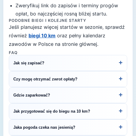
Zweryfikuj link do zapisów i terminy progów
opłat, bo najczęściej rosną bliżej startu.
PODOBNE BIEGI I KOLEJNE STARTY
Jeśli planujesz więcej startów w sezonie, sprawdź
również
biegi 10 km
oraz pełny kalendarz
zawodów w Polsce na stronie głównej.
FAQ
+
Jak się zapisać?
Kliknij przycisk „Zapisz się na bieg" po prawej, by
+
Czy mogę otrzymać zwrot opłaty?
przejść do strony organizatora z formularzem
rejestracyjnym.
Zasady zwrotu ustala organizator – sprawdź
+
Gdzie zaparkować?
regulamin biegu lub skontaktuj się z
organizatorem.
Zazwyczaj dostępne są parkingi w pobliżu startu
+
Jak przygotować się do biegu na 10 km?
— szczegóły znajdziesz w opisie biegu lub na
stronie organizatora.
Regularny trening przez 4–6 tygodni pozwoli Ci
+
Jaka pogoda czeka nas jesienią?
bezpiecznie przygotować się do startu. Zaplanuj