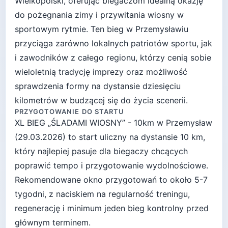
Wielkopolski, oferując biegaczom idealną okazję
do pożegnania zimy i przywitania wiosny w
sportowym rytmie. Ten bieg w Przemysławiu
przyciąga zarówno lokalnych patriotów sportu, jak
i zawodników z całego regionu, którzy cenią sobie
wieloletnią tradycję imprezy oraz możliwość
sprawdzenia formy na dystansie dziesięciu
kilometrów w budzącej się do życia scenerii.
PRZYGOTOWANIE DO STARTU
XL BIEG „ŚLADAMI WIOSNY” - 10km
w
Przemysław
(
29.03.2026
) to start
uliczny
na dystansie
10
km,
który najlepiej pasuje
dla biegaczy chcących
poprawić tempo i przygotowanie wydolnościowe
.
Rekomendowane okno przygotowań to około
5-7
tygodni
, z naciskiem na regularność treningu,
regenerację i minimum jeden bieg kontrolny przed
głównym terminem.