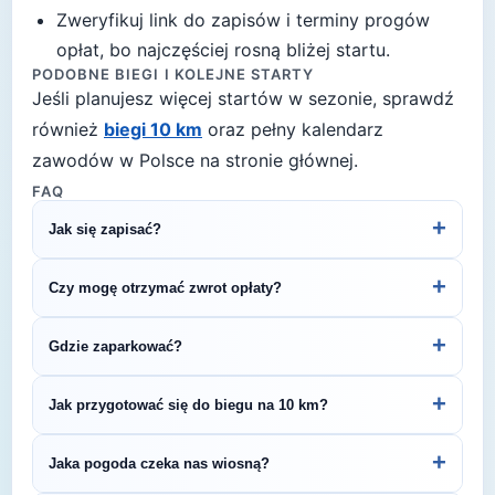
Zweryfikuj link do zapisów i terminy progów
opłat, bo najczęściej rosną bliżej startu.
PODOBNE BIEGI I KOLEJNE STARTY
Jeśli planujesz więcej startów w sezonie, sprawdź
również
biegi 10 km
oraz pełny kalendarz
zawodów w Polsce na stronie głównej.
FAQ
+
Jak się zapisać?
Kliknij przycisk „Zapisz się na bieg" po prawej, by
+
Czy mogę otrzymać zwrot opłaty?
przejść do strony organizatora z formularzem
rejestracyjnym.
Zasady zwrotu ustala organizator – sprawdź
+
Gdzie zaparkować?
regulamin biegu lub skontaktuj się z
organizatorem.
Zazwyczaj dostępne są parkingi w pobliżu startu
+
Jak przygotować się do biegu na 10 km?
— szczegóły znajdziesz w opisie biegu lub na
stronie organizatora.
Regularny trening przez 4–6 tygodni pozwoli Ci
+
Jaka pogoda czeka nas wiosną?
bezpiecznie przygotować się do startu. Zaplanuj