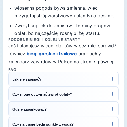
wiosenna pogoda bywa zmienna, więc
przygotuj strój warstwowy i plan B na deszcz
.
Zweryfikuj link do zapisów i terminy progów
opłat, bo najczęściej rosną bliżej startu.
PODOBNE BIEGI I KOLEJNE STARTY
Jeśli planujesz więcej startów w sezonie, sprawdź
również
biegi górskie i trailowe
oraz pełny
kalendarz zawodów w Polsce na stronie głównej.
FAQ
+
Jak się zapisać?
Kliknij przycisk „Zapisz się na bieg" po prawej, by
+
Czy mogę otrzymać zwrot opłaty?
przejść do strony organizatora z formularzem
rejestracyjnym.
Zasady zwrotu ustala organizator – sprawdź
+
Gdzie zaparkować?
regulamin biegu lub skontaktuj się z
organizatorem.
Zazwyczaj dostępne są parkingi w pobliżu startu
+
Czy na trasie będą punkty z wodą?
— szczegóły znajdziesz w opisie biegu lub na