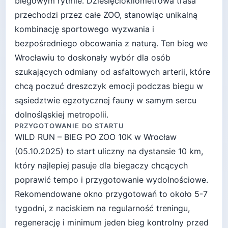
biegowym rytmie. Dziesięciokilometrowa trasa
przechodzi przez całe ZOO, stanowiąc unikalną
kombinację sportowego wyzwania i
bezpośredniego obcowania z naturą. Ten bieg we
Wrocławiu to doskonały wybór dla osób
szukających odmiany od asfaltowych arterii, które
chcą poczuć dreszczyk emocji podczas biegu w
sąsiedztwie egzotycznej fauny w samym sercu
dolnośląskiej metropolii.
PRZYGOTOWANIE DO STARTU
WILD RUN – BIEG PO ZOO 10K
w
Wrocław
(
05.10.2025
) to start
uliczny
na dystansie
10
km,
który najlepiej pasuje
dla biegaczy chcących
poprawić tempo i przygotowanie wydolnościowe
.
Rekomendowane okno przygotowań to około
5-7
tygodni
, z naciskiem na regularność treningu,
regenerację i minimum jeden bieg kontrolny przed