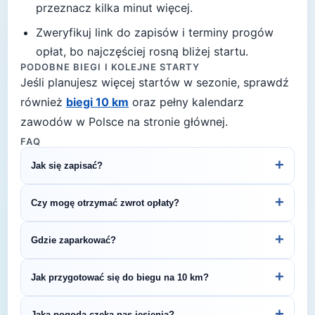
przeznacz kilka minut więcej
.
Zweryfikuj link do zapisów i terminy progów
opłat, bo najczęściej rosną bliżej startu.
PODOBNE BIEGI I KOLEJNE STARTY
Jeśli planujesz więcej startów w sezonie, sprawdź
również
biegi 10 km
oraz pełny kalendarz
zawodów w Polsce na stronie głównej.
FAQ
+
Jak się zapisać?
Kliknij przycisk „Zapisz się na bieg" po prawej, by
+
Czy mogę otrzymać zwrot opłaty?
przejść do strony organizatora z formularzem
rejestracyjnym.
Zasady zwrotu ustala organizator – sprawdź
+
Gdzie zaparkować?
regulamin biegu lub skontaktuj się z
organizatorem.
Zazwyczaj dostępne są parkingi w pobliżu startu
+
Jak przygotować się do biegu na 10 km?
— szczegóły znajdziesz w opisie biegu lub na
stronie organizatora.
Regularny trening przez 4–6 tygodni pozwoli Ci
+
Jaka pogoda czeka nas jesienią?