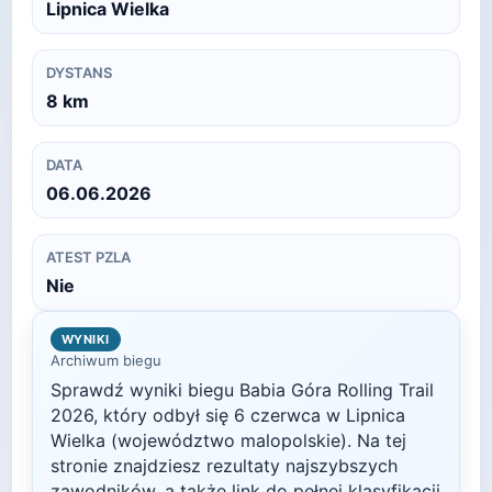
Lipnica Wielka
DYSTANS
8
km
DATA
06.06.2026
ATEST PZLA
Nie
WYNIKI
Archiwum biegu
Sprawdź wyniki biegu
Babia Góra Rolling Trail
2026
, który odbył się
6 czerwca
w
Lipnica
Wielka
(województwo malopolskie)
. Na tej
stronie znajdziesz rezultaty najszybszych
zawodników, a także link do pełnej klasyfikacji