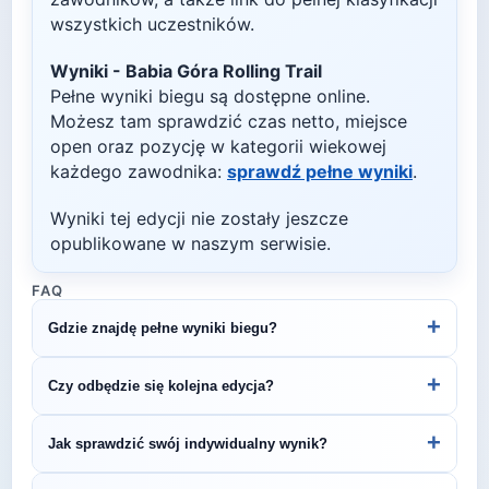
wszystkich uczestników.
Wyniki -
Babia Góra Rolling Trail
Pełne wyniki biegu są dostępne online.
Możesz tam sprawdzić czas netto, miejsce
open oraz pozycję w kategorii wiekowej
każdego zawodnika:
sprawdź pełne wyniki
.
Wyniki tej edycji nie zostały jeszcze
opublikowane w naszym serwisie.
FAQ
+
Gdzie znajdę pełne wyniki biegu?
Wyniki publikuje organizator biegu na swojej
+
Czy odbędzie się kolejna edycja?
stronie internetowej lub na platformach takich jak
LiveTracking, RunnerSpace czy MarathonSport.
Większość biegów organizowana jest cyklicznie.
+
Jak sprawdzić swój indywidualny wynik?
Śledź stronę organizatora lub ZawodyBiegowe.pl,
by być na bieżąco z datą kolejnej edycji Babia Góra
Indywidualne wyniki można znaleźć na stronie