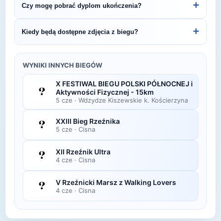
+
Czy mogę pobrać dyplom ukończenia?
Rolling Trail.
organizatora lub platformie pomiarowej podanej na
bibie startowym. Wyniki zawierają czas brutto i
Wiele wydarzeń biegowych udostępnia
+
Kiedy będą dostępne zdjęcia z biegu?
netto, a często też pozycję wśród wszystkich
elektroniczne dyplomy do pobrania ze strony
uczestników i w kategorii wiekowej.
organizatora po opublikowaniu oficjalnych
Zdjęcia z biegu organizatorzy zazwyczaj publikują
wyników.
w ciągu kilku dni po zawodach na swojej stronie
WYNIKI INNYCH BIEGÓW
lub fanpage'u na Facebooku.
X FESTIWAL BIEGU POLSKI PÓŁNOCNEJ i
Aktywności Fizycznej - 15km
5 cze
·
Wdzydze Kiszewskie k. Kościerzyna
XXIII Bieg Rzeźnika
5 cze
·
Cisna
XII Rzeźnik Ultra
4 cze
·
Cisna
V Rzeźnicki Marsz z Walking Lovers
4 cze
·
Cisna