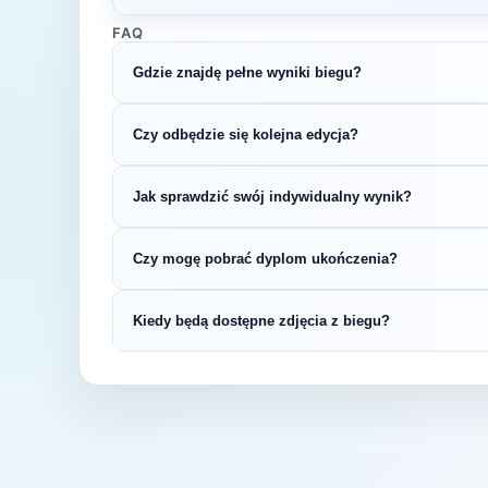
FAQ
Gdzie znajdę pełne wyniki biegu?
Wyniki publikuje organizator biegu na swojej s
Czy odbędzie się kolejna edycja?
LiveTracking, RunnerSpace czy MarathonSpor
Większość biegów organizowana jest cykliczni
Jak sprawdzić swój indywidualny wynik?
na bieżąco z datą kolejnej edycji Małopolskie 
Indywidualne wyniki można znaleźć na stronie
Czy mogę pobrać dyplom ukończenia?
startowym. Wyniki zawierają czas brutto i net
kategorii wiekowej.
Wiele wydarzeń biegowych udostępnia elektro
Kiedy będą dostępne zdjęcia z biegu?
opublikowaniu oficjalnych wyników.
Zdjęcia z biegu organizatorzy zazwyczaj publi
fanpage'u na Facebooku.