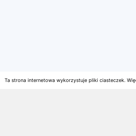
Ta strona internetowa wykorzystuje pliki ciasteczek. Więc
BLOG
Najnowsze artykuły o bie