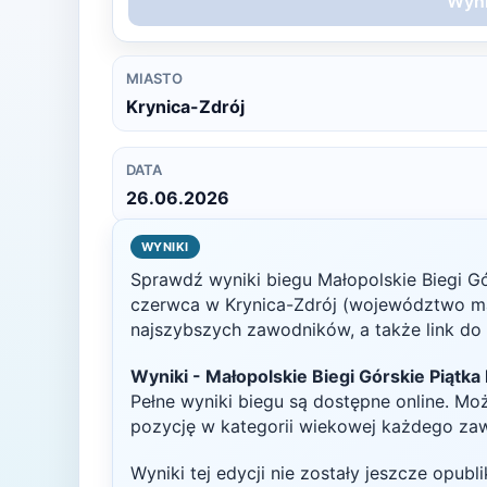
Wyni
MIASTO
Krynica-Zdrój
DATA
26.06.2026
WYNIKI
Sprawdź wyniki biegu
Małopolskie Biegi G
czerwca
w
Krynica-Zdrój
(województwo ma
najszybszych zawodników, a także link do p
Wyniki -
Małopolskie Biegi Górskie Piątka
Pełne wyniki biegu są dostępne online. Mo
pozycję w kategorii wiekowej każdego za
Wyniki tej edycji nie zostały jeszcze opub