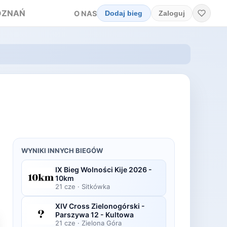
OZNAŃ
O NAS
Dodaj bieg
Zaloguj
WYNIKI INNYCH BIEGÓW
IX Bieg Wolności Kije 2026 -
10km
21 cze
·
Sitkówka
XIV Cross Zielonogórski -
Parszywa 12 - Kultowa
21 cze
·
Zielona Góra