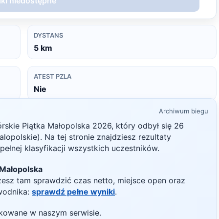
ki niedostępne
DYSTANS
5
km
ATEST PZLA
Nie
Archiwum biegu
órskie Piątka Małopolska
2026
, który odbył się
26
lopolskie)
. Na tej stronie znajdziesz rezultaty
ełnej klasyfikacji wszystkich uczestników.
 Małopolska
żesz tam sprawdzić czas netto, miejsce open oraz
wodnika:
sprawdź pełne wyniki
.
likowane w naszym serwisie.