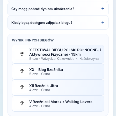
by być na bieżąco z datą kolejnej edycji SFBG -
Indywidualne wyniki można znaleźć na stronie
+
Czy mogę pobrać dyplom ukończenia?
Sudecki Olbrzym - 43km.
organizatora lub platformie pomiarowej podanej na
bibie startowym. Wyniki zawierają czas brutto i
Wiele wydarzeń biegowych udostępnia
+
Kiedy będą dostępne zdjęcia z biegu?
netto, a często też pozycję wśród wszystkich
elektroniczne dyplomy do pobrania ze strony
uczestników i w kategorii wiekowej.
organizatora po opublikowaniu oficjalnych
Zdjęcia z biegu organizatorzy zazwyczaj publikują
wyników.
w ciągu kilku dni po zawodach na swojej stronie
WYNIKI INNYCH BIEGÓW
lub fanpage'u na Facebooku.
X FESTIWAL BIEGU POLSKI PÓŁNOCNEJ i
Aktywności Fizycznej - 15km
5 cze
·
Wdzydze Kiszewskie k. Kościerzyna
XXIII Bieg Rzeźnika
5 cze
·
Cisna
XII Rzeźnik Ultra
4 cze
·
Cisna
V Rzeźnicki Marsz z Walking Lovers
4 cze
·
Cisna