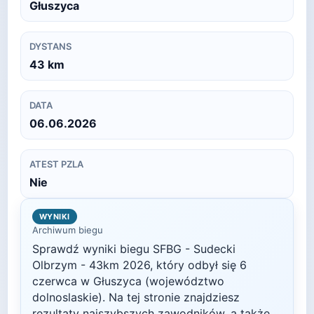
Głuszyca
DYSTANS
43
km
DATA
06.06.2026
ATEST PZLA
Nie
WYNIKI
Archiwum biegu
Sprawdź wyniki biegu
SFBG - Sudecki
Olbrzym - 43km
2026
, który odbył się
6
czerwca
w
Głuszyca
(województwo
dolnoslaskie)
. Na tej stronie znajdziesz
rezultaty najszybszych zawodników, a także