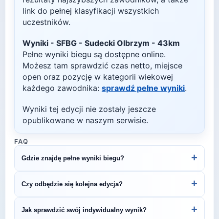
link do pełnej klasyfikacji wszystkich
uczestników.
Wyniki -
SFBG - Sudecki Olbrzym - 43km
Pełne wyniki biegu są dostępne online.
Możesz tam sprawdzić czas netto, miejsce
open oraz pozycję w kategorii wiekowej
każdego zawodnika:
sprawdź pełne wyniki
.
Wyniki tej edycji nie zostały jeszcze
opublikowane w naszym serwisie.
FAQ
+
Gdzie znajdę pełne wyniki biegu?
Wyniki publikuje organizator biegu na swojej
+
Czy odbędzie się kolejna edycja?
stronie internetowej lub na platformach takich jak
LiveTracking, RunnerSpace czy MarathonSport.
Większość biegów organizowana jest cyklicznie.
+
Jak sprawdzić swój indywidualny wynik?
Śledź stronę organizatora lub ZawodyBiegowe.pl,