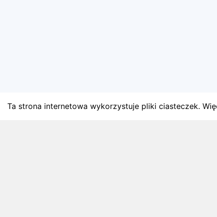
Ta strona internetowa wykorzystuje pliki ciasteczek. Więc
BLOG
Najnowsze artykuły o bie
Zapowiedzi weekendu, przeglądy miesięczne i analiz