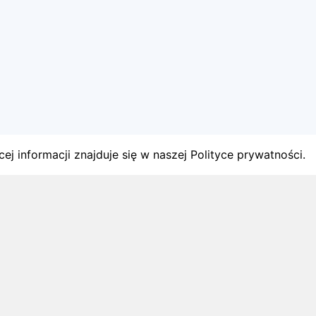
ej informacji znajduje się w naszej Polityce prywatności.
gach
y startów w Polsce.