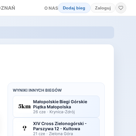
OZNAŃ
O NAS
Dodaj bieg
Zaloguj
WYNIKI INNYCH BIEGÓW
Małopolskie Biegi Górskie
Piątka Małopolska
26 cze
·
Krynica-Zdrój
XIV Cross Zielonogórski -
Parszywa 12 - Kultowa
21 cze
·
Zielona Góra