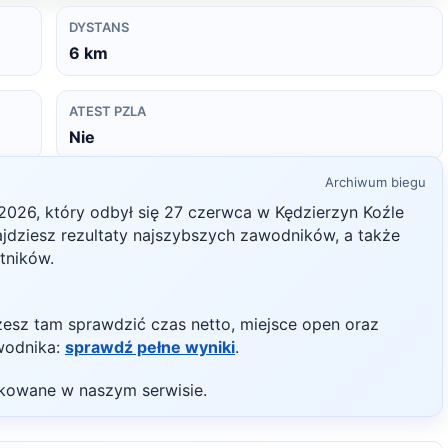
DYSTANS
6
km
ATEST PZLA
Nie
Archiwum biegu
2026
, który odbył się
27 czerwca
w
Kędzierzyn Koźle
najdziesz rezultaty najszybszych zawodników, a także
stników.
żesz tam sprawdzić czas netto, miejsce open oraz
wodnika:
sprawdź pełne wyniki
.
likowane w naszym serwisie.