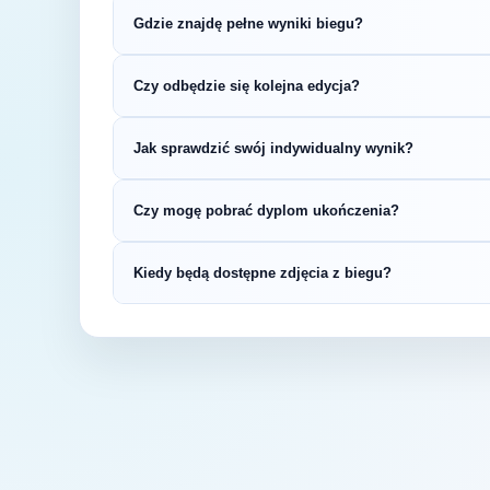
Gdzie znajdę pełne wyniki biegu?
Wyniki publikuje organizator biegu na swojej s
Czy odbędzie się kolejna edycja?
LiveTracking, RunnerSpace czy MarathonSpor
Większość biegów organizowana jest cykliczni
Jak sprawdzić swój indywidualny wynik?
na bieżąco z datą kolejnej edycji Gruba Piątka
Indywidualne wyniki można znaleźć na stronie
Czy mogę pobrać dyplom ukończenia?
startowym. Wyniki zawierają czas brutto i net
kategorii wiekowej.
Wiele wydarzeń biegowych udostępnia elektro
Kiedy będą dostępne zdjęcia z biegu?
opublikowaniu oficjalnych wyników.
Zdjęcia z biegu organizatorzy zazwyczaj publi
fanpage'u na Facebooku.