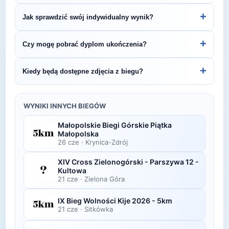
LiveTracking, RunnerSpace czy MarathonSport.
Większość biegów organizowana jest cyklicznie.
+
Jak sprawdzić swój indywidualny wynik?
Śledź stronę organizatora lub ZawodyBiegowe.pl,
by być na bieżąco z datą kolejnej edycji
Indywidualne wyniki można znaleźć na stronie
+
Czy mogę pobrać dyplom ukończenia?
Małopolskie Biegi Górskie Maraton Powrót
organizatora lub platformie pomiarowej podanej na
Nikifora.
bibie startowym. Wyniki zawierają czas brutto i
Wiele wydarzeń biegowych udostępnia
+
Kiedy będą dostępne zdjęcia z biegu?
netto, a często też pozycję wśród wszystkich
elektroniczne dyplomy do pobrania ze strony
uczestników i w kategorii wiekowej.
organizatora po opublikowaniu oficjalnych
Zdjęcia z biegu organizatorzy zazwyczaj publikują
wyników.
w ciągu kilku dni po zawodach na swojej stronie
WYNIKI INNYCH BIEGÓW
lub fanpage'u na Facebooku.
Małopolskie Biegi Górskie Piątka
Małopolska
26 cze
·
Krynica-Zdrój
XIV Cross Zielonogórski - Parszywa 12 -
Kultowa
21 cze
·
Zielona Góra
IX Bieg Wolności Kije 2026 - 5km
21 cze
·
Sitkówka