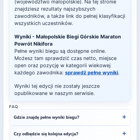
(województwo malopolskie)
. Na tej stronie
znajdziesz rezultaty najszybszych
zawodników, a także link do pełnej klasyfikacji
wszystkich uczestników.
Wyniki -
Małopolskie Biegi Górskie Maraton
Powrót Nikifora
Pełne wyniki biegu są dostępne online.
Możesz tam sprawdzić czas netto, miejsce
open oraz pozycję w kategorii wiekowej
każdego zawodnika:
sprawdź pełne wyniki
.
Wyniki tej edycji nie zostały jeszcze
opublikowane w naszym serwisie.
FAQ
+
Gdzie znajdę pełne wyniki biegu?
Wyniki publikuje organizator biegu na swojej
+
Czy odbędzie się kolejna edycja?
stronie internetowej lub na platformach takich jak