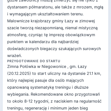
gdzie zawodnicy muszą zmierzyć się nie tylko z
dystansem półmaratonu, ale także z mrozem, mgłą
i wymagającym ukształtowaniem terenu.
Malownicze krajobrazy gminy Łazy w zimowej
szacie tworzą niezapomnianą, niemal mistyczną
atmosferę, czyniąc tę imprezę obowiązkowym
punktem w kalendarzu dla najbardziej
doświadczonych biegaczy szukających surowych
wrażeń.
PRZYGOTOWANIE DO STARTU
Zimna Połówka
w
Niegowonice , gm. Łazy
(
20.12.2025
) to start
uliczny
na dystansie
21.1
km,
który najlepiej pasuje
dla osób mających
opanowaną systematykę treningu i dłuższe
wybiegania
. Rekomendowane okno przygotowań
to około
8-12 tygodni
, z naciskiem na regularność
treningu, regenerację i minimum jeden bieg