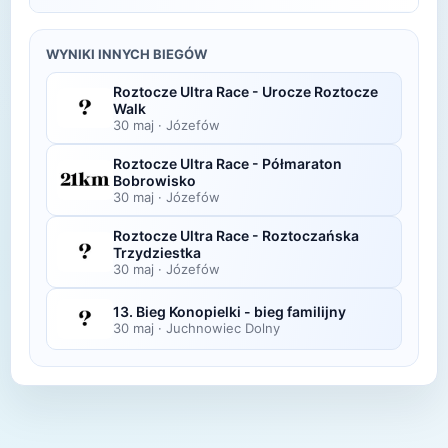
uczestników i w kategorii wiekowej.
organizatora po opublikowaniu oficjalnych
Zdjęcia z biegu organizatorzy zazwyczaj publikują
wyników.
w ciągu kilku dni po zawodach na swojej stronie
WYNIKI INNYCH BIEGÓW
lub fanpage'u na Facebooku.
Roztocze Ultra Race - Urocze Roztocze
Walk
30 maj
·
Józefów
Roztocze Ultra Race - Półmaraton
Bobrowisko
30 maj
·
Józefów
Roztocze Ultra Race - Roztoczańska
Trzydziestka
30 maj
·
Józefów
13. Bieg Konopielki - bieg familijny
30 maj
·
Juchnowiec Dolny