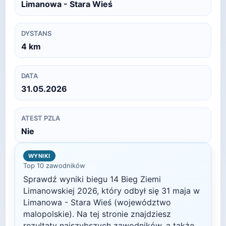
Limanowa - Stara Wieś
DYSTANS
4
km
DATA
31.05.2026
ATEST PZLA
Nie
WYNIKI
Top 10 zawodników
Sprawdź wyniki biegu
14 Bieg Ziemi
Limanowskiej
2026
, który odbył się
31 maja
w
Limanowa - Stara Wieś
(województwo
malopolskie)
. Na tej stronie znajdziesz
rezultaty najszybszych zawodników, a także