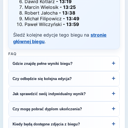
Dawid Kotlarz
-
13:19
Marcin Wielosik
-
13:25
Robert Jałocha
-
13:38
Michał Filipowicz
-
13:49
Paweł Wilczyński
-
13:59
Śledź kolejne edycje tego biegu na
stronie
głównej biegu
.
FAQ
+
Gdzie znajdę pełne wyniki biegu?
Pełne wyniki znajdziesz na oficjalnej stronie
+
Czy odbędzie się kolejna edycja?
organizatora.
Większość biegów organizowana jest cyklicznie.
+
Jak sprawdzić swój indywidualny wynik?
Śledź stronę organizatora lub ZawodyBiegowe.pl,
by być na bieżąco z datą kolejnej edycji 14 Bieg
Indywidualne wyniki można znaleźć na stronie
+
Czy mogę pobrać dyplom ukończenia?
Ziemi Limanowskiej.
organizatora lub platformie pomiarowej podanej na
bibie startowym. Wyniki zawierają czas brutto i
Wiele wydarzeń biegowych udostępnia
+
Kiedy będą dostępne zdjęcia z biegu?
netto, a często też pozycję wśród wszystkich
elektroniczne dyplomy do pobrania ze strony